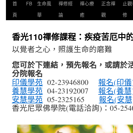
首
FB
生命風
禪修經
禪心療
正念禪
止觀
頁
華
論
癒
觀
修
香光110禪修課程：疾疫苦厄中
以覺者之心，照護生命的磨難
您可於下連結，預先報名，或請於
分院報名
印儀學苑
02-23946800
報名(印儀
養慧學苑
04-23192007
報名(養慧
安慧學苑
05-2325165
報名(安慧
香光尼眾佛學院(電話洽詢)：05-2540