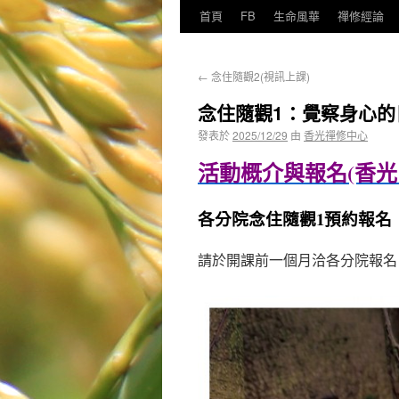
首頁
FB
生命風華
禪修經論
←
念住隨觀2(視訊上課)
念住隨觀1：覺察身心的
發表於
2025/12/29
由
香光禪修中心
活動概介與報名(香光
各分院念住隨觀1預約報名
請於開課前一個月洽各分院報名