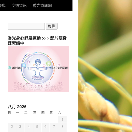
經典
交通資訊
香光資訊網
香光身心舒展運動 >>> 影片隨身
碟索請中
八月 2026
日
一
二
三
四
五
六
1
2
3
4
5
6
7
8