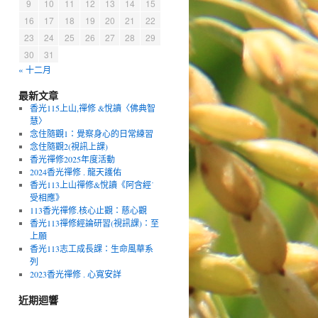
9
10
11
12
13
14
15
16
17
18
19
20
21
22
23
24
25
26
27
28
29
30
31
« 十二月
最新文章
香光115上山,禪修 &悅讀〈佛典智
慧〉
念住隨觀1：覺察身心的日常練習
念住隨觀2(視訊上課)
香光禪修2025年度活動
2024香光禪修 . 龍天護佑
香光113上山禪修&悅讀《阿含經˙
受相應》
113香光禪修.核心止觀：慈心觀
香光113禪修經論研習(視訊課)：至
上願
香光113志工成長課：生命風華系
列
2023香光禪修 . 心寬安詳
近期迴響