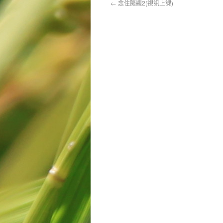
←
念住隨觀2(視訊上課)