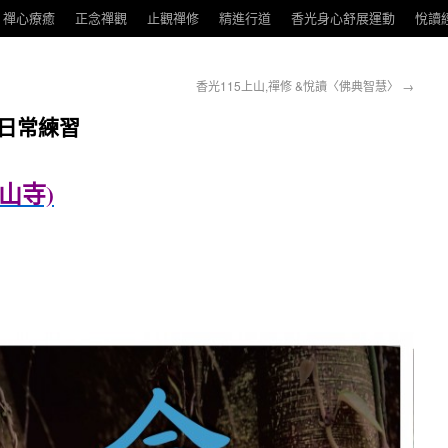
禪心療癒
正念禪觀
止觀禪修
精進行道
香光身心舒展運動
悅讀
香光115上山,禪修 &悅讀〈佛典智慧〉
→
日常練習
山寺)