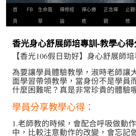
首
FB
生命風
禪修經
禪心療
正念禪
止觀
頁
華
論
癒
觀
修
香光身心舒展師培專訓-教學心得
【香光106假日勁好】身心舒展師培
為要讓學員體驗教學，淑時老師讓
面學習帶領教學，當身份不是學員
什麼困難呢？真是非常珍貴的體驗
學員分享教學心得：
1.老師教的時候，會配合呼吸做動
中，比較注意動作的改變，會忘記