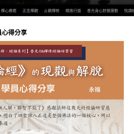
禪心療癒
正念禪觀
止觀禪修
精進行道
香光身心舒展運動
悅讀
員心得分享