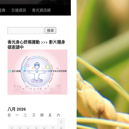
經典
交通資訊
香光資訊網
香光身心舒展運動 >>> 影片隨身
碟索請中
八月 2026
日
一
二
三
四
五
六
1
2
3
4
5
6
7
8