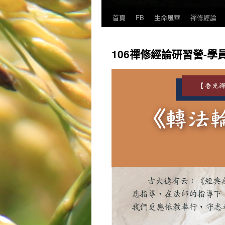
首頁
FB
生命風華
禪修經論
106禪修經論研習營-學