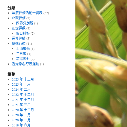
分類
年度禪修活動一覽表
(37)
止觀禪修
(2)
四界分別觀
(1)
正念禪觀
(3)
假日靜好
(2)
禪修經綸
(5)
精進行道
(11)
上山禪修
(1)
二日禪
(3)
精進禪七
(2)
香光身心舒展運動
(1)
彙整
2025 年 十二月
2025 年 一月
2024 年 二月
2022 年 十二月
2021 年 十二月
2021 年 三月
2020 年 十二月
2020 年 二月
2020 年 一月
2019 年 六月