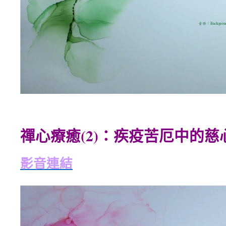
禪心療癒(2)：疾疫苦厄中的慈
影音連結