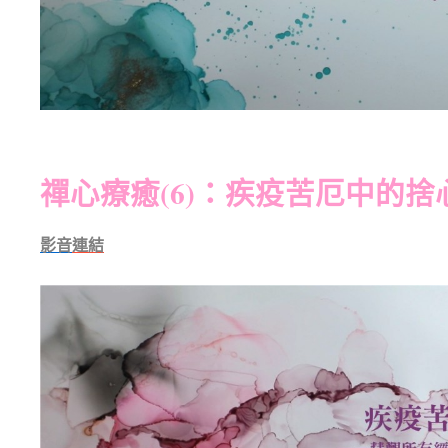
禪心療癒(6)：疾疫苦厄中的捨
影音
連
結