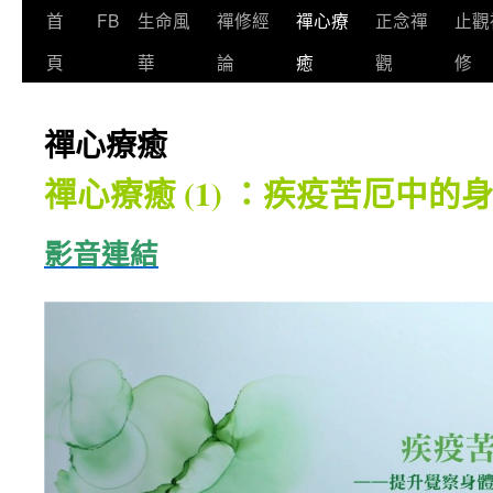
首
FB
生命風
禪修經
禪心療
正念禪
止觀
頁
華
論
癒
觀
修
禪心療癒
禪心療癒 (1) ：疾疫苦厄中的
影音連結