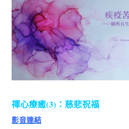
禪心療癒(3)：慈悲祝福
影音連結