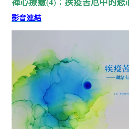
禪心療癒(4)：疾疫苦厄中的悲
影音連結