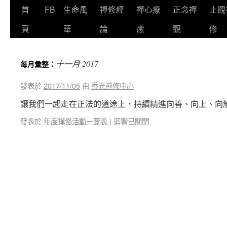
首
FB
生命風
禪修經
禪心療
正念禪
止觀
頁
華
論
癒
觀
修
十一月 2017
每月彙整：
發表於
2017/11/05
由
香光禪修中心
讓我們一起走在正法的道途上，持續精進向善、向上、向
發表於
年度禪修活動一覽表
|
迴響已關閉