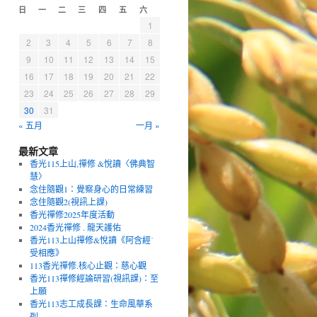
日
一
二
三
四
五
六
1
2
3
4
5
6
7
8
9
10
11
12
13
14
15
16
17
18
19
20
21
22
23
24
25
26
27
28
29
30
31
« 五月
一月 »
最新文章
香光115上山,禪修 &悅讀〈佛典智
慧〉
念住隨觀1：覺察身心的日常練習
念住隨觀2(視訊上課)
香光禪修2025年度活動
2024香光禪修 . 龍天護佑
香光113上山禪修&悅讀《阿含經˙
受相應》
113香光禪修.核心止觀：慈心觀
香光113禪修經論研習(視訊課)：至
上願
香光113志工成長課：生命風華系
列