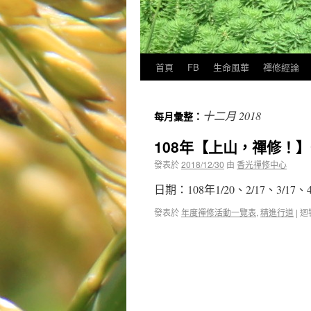
首頁
FB
生命風華
禪修經論
十二月 2018
每月彙整：
108年【上山，禪修！】
發表於
2018/12/30
由
香光禪修中心
日期：108年1/20、2/17、3/17、4
發表於
年度禪修活動一覽表
,
精進行道
|
迴