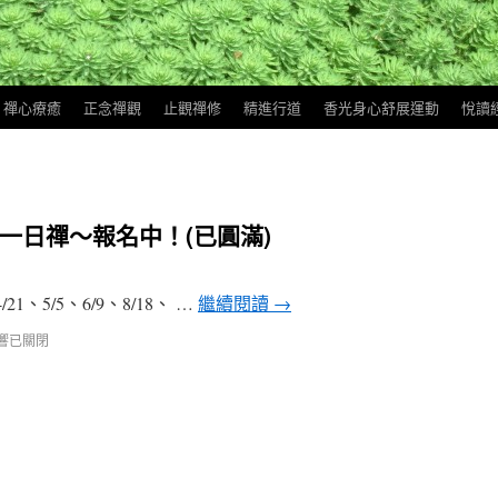
禪心療癒
正念禪觀
止觀禪修
精進行道
香光身心舒展運動
悅讀
一日禪～報名中！(已圓滿)
/21、5/5、6/9、8/18、 …
繼續閱讀
→
響已關閉