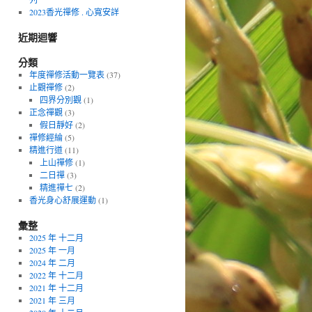
2023香光禪修 . 心寬安詳
近期迴響
分類
年度禪修活動一覽表
(37)
止觀禪修
(2)
四界分別觀
(1)
正念禪觀
(3)
假日靜好
(2)
禪修經綸
(5)
精進行道
(11)
上山禪修
(1)
二日禪
(3)
精進禪七
(2)
香光身心舒展運動
(1)
彙整
2025 年 十二月
2025 年 一月
2024 年 二月
2022 年 十二月
2021 年 十二月
2021 年 三月