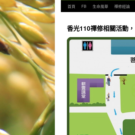
首頁
FB
生命風華
禪修經論
香光110禪修相關活動