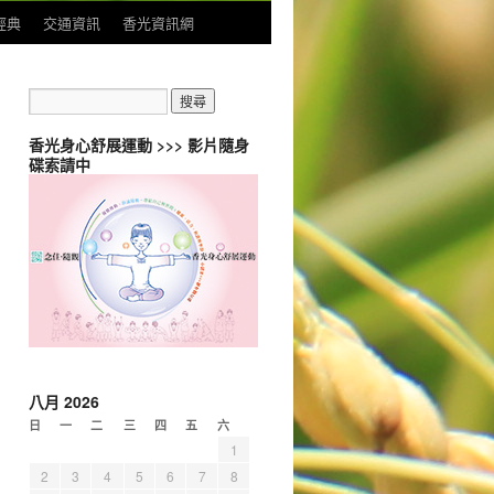
經典
交通資訊
香光資訊網
香光身心舒展運動 >>> 影片隨身
碟索請中
八月 2026
日
一
二
三
四
五
六
1
2
3
4
5
6
7
8