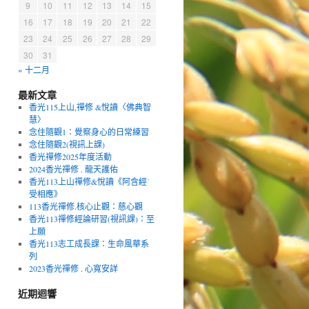
9
10
11
12
13
14
15
16
17
18
19
20
21
22
23
24
25
26
27
28
29
30
31
« 十二月
最新文章
香光115上山,禪修 &悅讀〈佛典智
慧〉
念住隨觀1：覺察身心的日常練習
念住隨觀2(視訊上課)
香光禪修2025年度活動
2024香光禪修 . 龍天護佑
香光113上山禪修&悅讀《阿含經˙
受相應》
113香光禪修.核心止觀：慈心觀
香光113禪修經論研習(視訊課)：至
上願
香光113志工成長課：生命風華系
列
2023香光禪修 . 心寬安詳
近期迴響