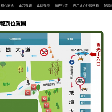
禪心療癒
正念禪觀
止觀禪修
精進行道
香光身心舒展運動
悅讀
，報到位置圖