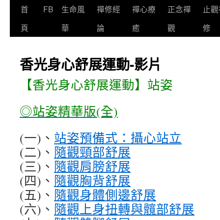
首
FB
生命風
禪修經
禪心療
正念禪
止觀
頁
華
論
癒
觀
修
香光身心舒展運動-影片
【香光身心舒展運動】站姿
◎站姿精華版(全)
(一)、
站姿預備式：攝心站立
(二)、
隨觀頸部舒展
(三)、
隨觀肩膀舒展
(四)、
隨觀胸背舒展
(五)、
隨觀身體側邊舒展
(六)、
隨觀上身扭轉與髖部舒展