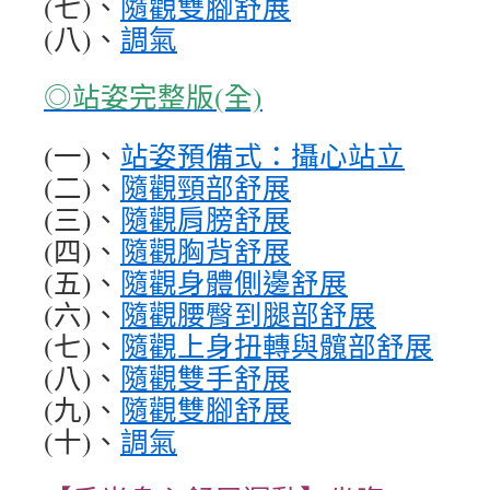
(七)、
隨觀雙腳舒展
(八)、
調氣
◎站姿完整版(全)
(一)、
站姿預備式：攝心站立
(二)、
隨觀頸部舒展
(三)、
隨觀肩膀舒展
(四)、
隨觀胸背舒展
(五)、
隨觀身體側邊舒展
(六)、
隨觀腰臀到腿部舒展
(七)、
隨觀上身扭轉與髖部舒展
(八)、
隨觀雙手舒展
(九)、
隨觀雙腳舒展
(十)、
調氣