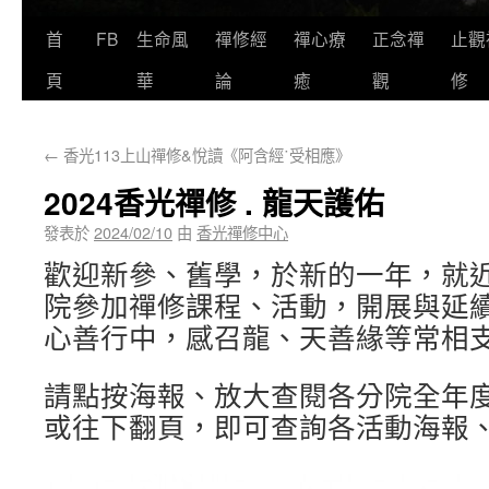
首
FB
生命風
禪修經
禪心療
正念禪
止觀
頁
華
論
癒
觀
修
←
香光113上山禪修&悅讀《阿含經˙受相應》
2024香光禪修 . 龍天護佑
發表於
2024/02/10
由
香光禪修中心
歡迎新參、舊學，於新的一年，就
院參加禪修課程、活動，開展與延
心善行中，感召龍、天善緣等常相
請點按海報、放大查閱各分院全年
或往下翻頁，即可查詢各活動海報