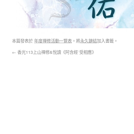
本篇發表於
年度禪修活動一覽表
。將
永久鏈結
加入書籤。
←
香光113上山禪修&悅讀《阿含經˙受相應》