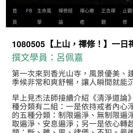
首
FB
生命風
禪修經
禪心療
正念禪
止觀
頁
華
論
癒
觀
修
1080505【上山，禪修！】一
撰文學員：呂佩嘉
第一次來到香光山寺，風景優美、
季候非常和爽舒暢，讓人瞬間就能
早上見杰法師接續介紹《清淨道論
種分類有二組：一是依持戒者內心
的五種分類：制限遍淨、無制限遍淨
取遍淨、安息遍淨；另一是依心轉
類：斷、離、思、律儀、不犯。最