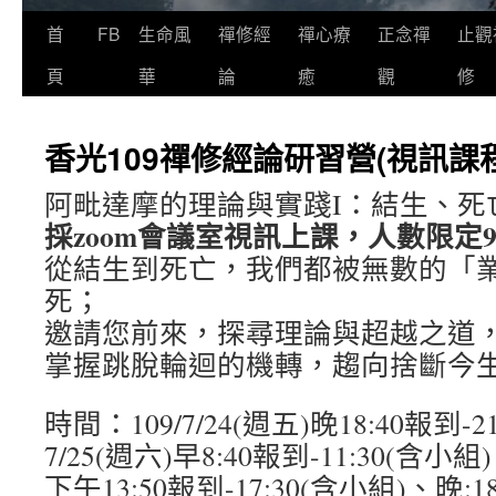
首
FB
生命風
禪修經
禪心療
正念禪
止觀
頁
華
論
癒
觀
修
香光109禪修經論研習營(視訊課程
阿毗達摩的理論與實踐I：結生、死
採zoom會議室視訊上課，人數限定9
從結生到死亡，我們都被無數的「
死；
邀請您前來，探尋理論與超越之道
掌握跳脫輪迴的機轉，趨向捨斷今
時間：109/7/24(週五)晚18:40報到-21
7/25(週六)早8:40報到-11:30(含小組
下午13:50報到-17:30(含小組)、晚:18