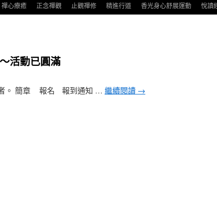
禪心療癒
正念禪觀
止觀禪修
精進行道
香光身心舒展運動
悅讀
營～活動已圓滿
修基礎者。 簡章 報名 報到通知 …
繼續閱讀
→