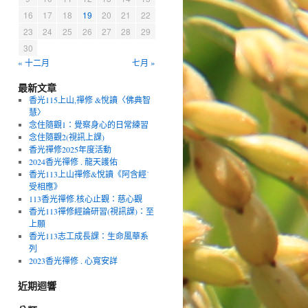
16
17
18
19
20
21
22
23
24
25
26
27
28
29
30
« 十二月
七月 »
最新文章
香光115上山,禪修 &悅讀〈佛典智
慧〉
念住隨觀1：覺察身心的日常練習
念住隨觀2(視訊上課)
香光禪修2025年度活動
2024香光禪修 . 龍天護佑
香光113上山禪修&悅讀《阿含經˙
受相應》
113香光禪修.核心止觀：慈心觀
香光113禪修經論研習(視訊課)：至
上願
香光113志工成長課：生命風華系
列
2023香光禪修 . 心寬安詳
近期迴響