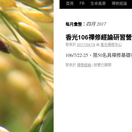
首頁
FB
生命風華
禪修經論
四月 2017
每月彙整：
香光106禪修經論研習
發表於
2017/04/19
由
香光禪修中心
106/7/22-25，限50名具禪
發表於
禪修經綸
|
迴響已關閉