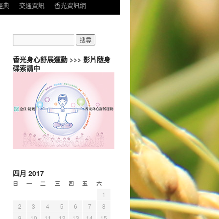
經典
交通資訊
香光資訊網
香光身心舒展運動 >>> 影片隨身
碟索請中
四月 2017
日
一
二
三
四
五
六
1
2
3
4
5
6
7
8
9
10
11
12
13
14
15