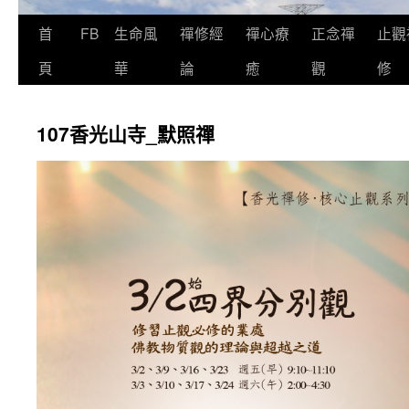
首
FB
生命風
禪修經
禪心療
正念禪
止觀
頁
華
論
癒
觀
修
107香光山寺_默照禪