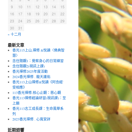
9
10
11
12
13
14
15
16
17
18
19
20
21
22
23
24
25
26
27
28
29
30
31
« 十二月
最新文章
香光115上山,禪修 &悅讀〈佛典智
慧〉
念住隨觀1：覺察身心的日常練習
念住隨觀2(視訊上課)
香光禪修2025年度活動
2024香光禪修 . 龍天護佑
香光113上山禪修&悅讀《阿含經˙
受相應》
113香光禪修.核心止觀：慈心觀
香光113禪修經論研習(視訊課)：至
上願
香光113志工成長課：生命風華系
列
2023香光禪修 . 心寬安詳
近期迴響