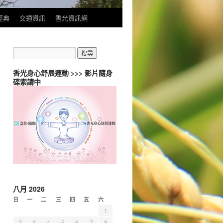
經典
交通資訊
香光資訊網
香光身心舒展運動 >>> 影片隨身
碟索請中
八月 2026
日
一
二
三
四
五
六
1
2
3
4
5
6
7
8