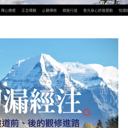
禪心療癒
正念禪觀
止觀禪修
精進行道
香光身心舒展運動
悅讀