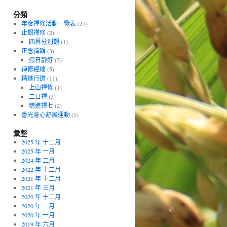
分類
年度禪修活動一覽表
(37)
止觀禪修
(2)
四界分別觀
(1)
正念禪觀
(3)
假日靜好
(2)
禪修經綸
(5)
精進行道
(11)
上山禪修
(1)
二日禪
(3)
精進禪七
(2)
香光身心舒展運動
(1)
彙整
2025 年 十二月
2025 年 一月
2024 年 二月
2022 年 十二月
2021 年 十二月
2021 年 三月
2020 年 十二月
2020 年 二月
2020 年 一月
2019 年 六月