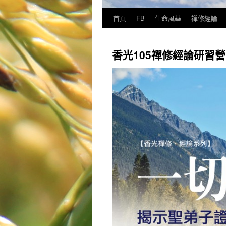
首頁
FB
生命風華
禪修經論
香光105禪修經論研習營