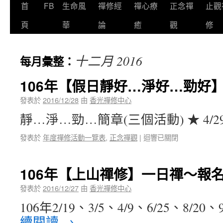
首
FB
生命風
禪修經
禪心療
正念禪
止觀
頁
華
論
癒
觀
修
十二月 2016
每月彙整：
106年【假日靜好…淨好…勁好
發表於
2016/12/28
由
香光禪修中心
靜…淨…勁…簡章(三個活動) ★ 4/29
發表於
年度禪修活動一覽表
,
正念禪觀
|
迴響已關閉
106年【上山禪修】一日禪～報
發表於
2016/12/27
由
香光禪修中心
106年2/19、3/5、4/9、6/25、8/20、
續閱讀
→