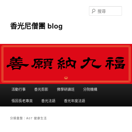
搜
尋
香光尼僧團 blog
主選單
活動行事
香光剪影
佛學研讀班
分院機構
跳到主內容
跳到第二內容
悟因長老專頁
香光法語
香光年度法語
分類彙整：
A07 健康生活