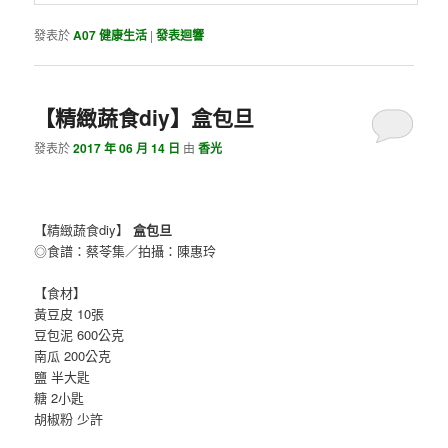
發表於
A07 健康生活
|
發表迴響
【精緻蔬食diy】盒包旦
發表於
2017 年 06 月 14 日
由
香光
【精緻蔬食diy】
盒包旦
◎食譜：蔡苓集／拍攝：陳惠玲
【食材】
黃豆皮 10張
豆包泥 600公克
南瓜 200公克
鹽 半大匙
糖 2小匙
胡椒粉 少許