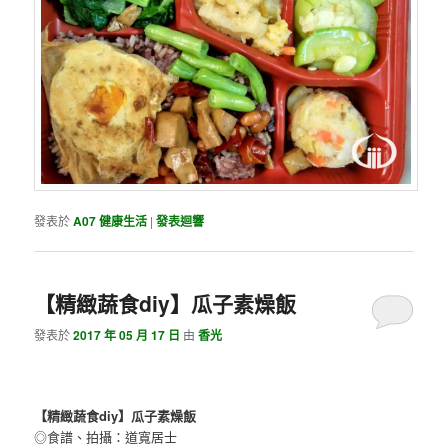
發表於
A07 健康生活
|
發表迴響
【精緻蔬食diy】瓜子素燥飯
發表於
2017 年 05 月 17 日
由
香光
【精緻蔬食diy】瓜子素燥飯
◎食譜、拍攝：道寬居士