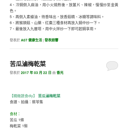
4、冷鍋倒入麻油，用小火燒熱後，放薑片、辣椒，慢慢炒至金黃
色。
5、再倒入素蠔油，待香味出，放香菇精、冰糖等調味料。
6、將猴頭菇、山藥、红棗三種食材再放入鍋中炒一下。
7、最後放入九層塔，用中火拌炒一下即可起鍋享用。
發表於
A07 健康生活
|
發表迴響
苦瓜滷梅乾菜
發表於
2017 年 03 月 22 日
由
香光
【精緻蔬食diy】
苦瓜滷梅乾菜
食譜、拍攝：蔡苓集
食材：
苦瓜 1條
梅乾菜 1鬃