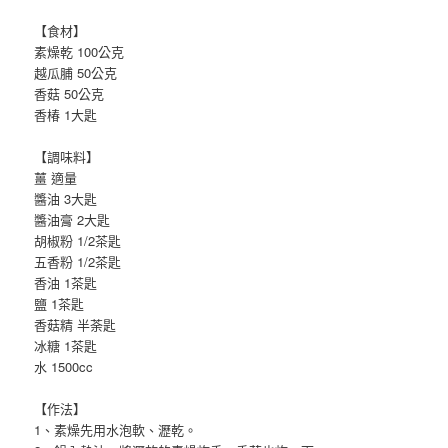
【食材】
素燥乾 100公克
越瓜脯 50公克
香菇 50公克
香椿 1大匙
【調味料】
薑 適量
醬油 3大匙
醬油膏 2大匙
胡椒粉 1/2茶匙
五香粉 1/2茶匙
香油 1茶匙
鹽 1茶匙
香菇精 半荼匙
冰糖 1茶匙
水 1500cc
【作法】
1、素燥先用水泡軟、瀝乾。