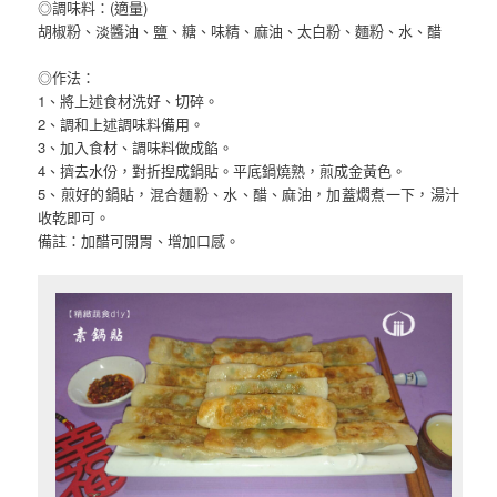
◎調味料：(適量)
胡椒粉、淡醬油、鹽、糖、味精、麻油、太白粉、麵粉、水、醋
◎作法：
1、將上述食材洗好、切碎。
2、調和上述調味料備用。
3、加入食材、調味料做成餡。
4、擠去水份，對折揑成鍋貼。平底鍋燒熟，煎成金黃色。
5、煎好的鍋貼，混合麵粉、水、醋、麻油，加蓋燜煮一下，湯汁
收乾即可。
備註：加醋可開胃、增加口感。