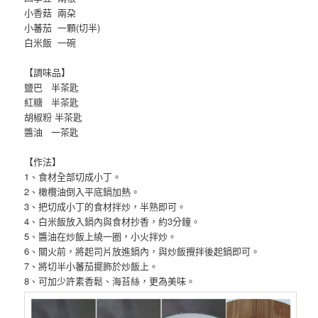
小香菇 兩朶
小蕃茄 一顆(切半)
白米飯 一碗
【調味品】
鹽巴 半茶匙
紅糖 半茶匙
胡椒粉 半茶匙
醬油 一茶匙
【作法】
1、食材全部切成小丁。
2、橄欖油倒入平底鍋加熱。
3、把切成小丁的食材拌炒，半熟即可。
4、白米飯放入鍋內與食材抄香，約3分鐘。
5、醬油在炒飯上繞一圈，小火拌炒。
6、關火前，將起司片放進鍋內，與炒飯攪拌後起鍋即可。
7、將切半小蕃茄擺飾於炒飯上。
8、可加少許素香鬆、海苔絲，更為美味。