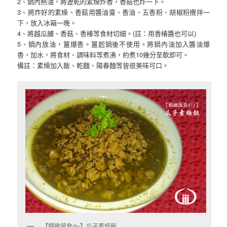
2、鍋內熱油，將瀝乾的素燥炸香，香菇也炸一下。
3、將炸好的素燥、香菇用醬油膏、香油、五香粉、胡椒粉攪拌一
下，放入冰箱一晚。
4、將越瓜脯、香菇、香椿等食材切細。(註：用香椿醬也可以)
5、鍋內放油，薑爆香。薑起鍋後不使用。將鍋內油加入醬油爆
香，加水，將食材、調味料等煮沸，約煮10幾分至軟即可。
備註：素燥加入飯、乾麵、陽春麵等皆很美味可口。
【精緻蔬食diy】瓜子素燥飯