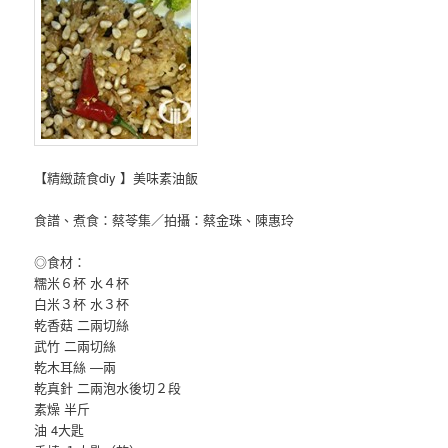
【精緻蔬食diy 】美味素油飯
食譜、煮食：蔡苓集／拍攝：蔡金珠、陳惠玲
◎食材：
糯米６杯 水４杯
白米３杯 水３杯
乾香菇 二兩切絲
武竹 二兩切絲
乾木耳絲 —兩
乾真針 二兩泡水後切２段
素燥 半斤
油 4大匙