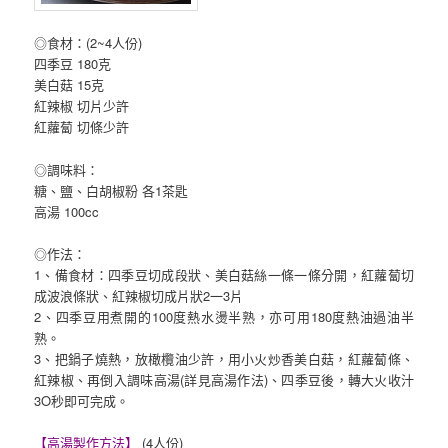
◎食材：(2~4人份)
四季豆 180克
美白菇 15克
紅辣椒 切片少許
紅蘿蔔 切條少許
◎調味料：
糖、鹽、白胡椒粉 各1茶匙
高湯 100cc
◎作法：
1、備食材：四季豆切成段狀、美白菇絲一條一條分開，紅蘿蔔切
成波浪條狀、紅辣椒切成片狀2一3片
2、四季豆用煮開的100度熱水燙半熟，亦可用180度熱油過油半
熟。
3、把鍋子燒熱，放橄欖油少許，用小火炒香美白菇，紅蘿蔔條、
紅辣椒、再倒入調味高湯(詳見高湯作法)、四季豆後，轉大火收汁
3O秒即可完成。
【高湯製作方法】
(4人份)