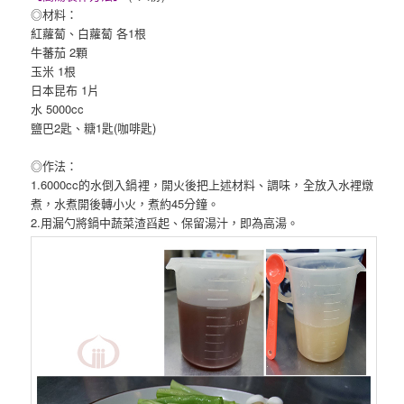
◎材料：
紅蘿蔔、白蘿蔔 各1根
牛蕃茄 2顆
玉米 1根
日本昆布 1片
水 5000cc
鹽巴2匙、糖1匙(咖啡匙)
◎作法：
1.6000cc的水倒入鍋裡，開火後把上述材料、調味，全放入水裡燉
煮，水煮開後轉小火，煮約45分鐘。
2.用漏勺將鍋中蔬菜渣舀起、保留湯汁，即為高湯。