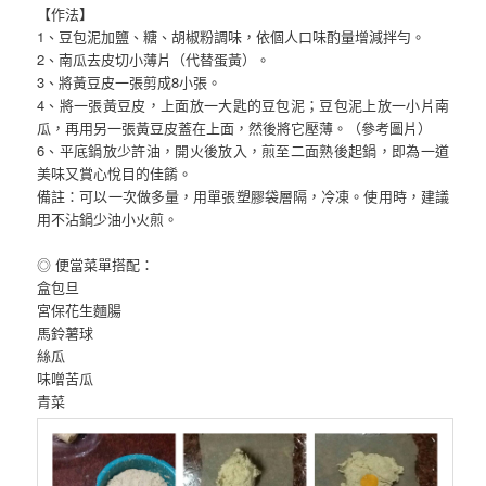
【作法】
1、豆包泥加鹽、糖、胡椒粉調味，依個人口味酌量增減拌勻。
2、南瓜去皮切小薄片（代替蛋黃）。
3、將黃豆皮一張剪成8小張。
4、將一張黃豆皮，上面放一大匙的豆包泥；豆包泥上放一小片南
瓜，再用另一張黃豆皮蓋在上面，然後將它壓薄。（參考圖片）
6、平底鍋放少許油，開火後放入，煎至二面熟後起鍋，即為一道
美味又賞心悅目的佳餚。
備註：可以一次做多量，用單張塑膠袋層隔，冷凍。使用時，建議
用不沾鍋少油小火煎。
◎ 便當菜單搭配：
盒包旦
宮保花生麵腸
馬鈴薯球
絲瓜
味噌苦瓜
青菜