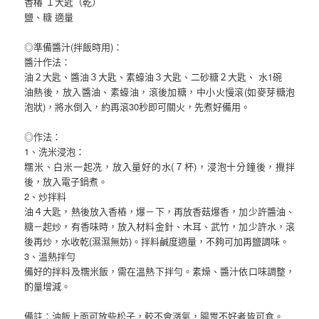
香椿 １大匙（乾）
鹽、糖 適量
◎準備醬汁(拌飯時用)：
醬汁作法：
油２大匙、醬油３大匙、素蠔油３大匙、二砂糖２大匙、 水1碗
油熱後，放入醬油、素蠔油，滾後加糖，中小火慢滾(如麥芽糖泡
泡狀)，將水倒入，約再滾30秒即可關火，先煮好備用。
◎作法：
1、洗米浸泡：
糯米、白米一起冼，放入量好的水(７杯)，浸泡十分鐘後，攪拌
後，放入電子鍋煮。
2、炒拌料
油４大匙，熱後放入香樁，爆－下，再放香菇爆香，加少許醬油、
糖－起炒，有香味時，放入材料金針、木耳、武竹，加少許水，滾
後再炒，水收乾(濕濕無妨)。拌料鹹度適量，不夠可加再鹽調味。
3、溫熱拌勻
備好的拌料及糯米飯，需在溫熱下拌勻。素燥、醬汁依口味調整，
酌量增減。
備註：油飯上面可放些松子，較不會漲氣，腸胃不好者皆可食。