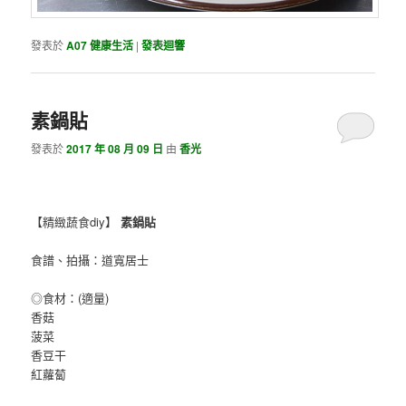
發表於
A07 健康生活
|
發表迴響
素鍋貼
發表於
2017 年 08 月 09 日
由
香光
【精緻蔬食diy】
素鍋貼
食譜、拍攝：道寬居士
◎食材：(適量)
香菇
菠菜
香豆干
紅蘿蔔