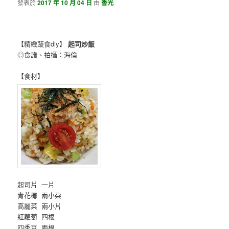
發表於
2017 年 10 月 04 日
由
香光
【精緻蔬食diy】
起司炒飯
◎食譜、拍攝：海倫
【食材】
起司片 一片
青花椰 兩小朶
高麗菜 兩小片
紅蘿蔔 四根
四季豆 兩根