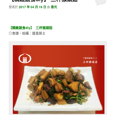
發表於
2017 年 04 月 19 日
由
香光
【精緻蔬食diy】 三杯猴頭菇
◎食譜、拍攝：道寬居士