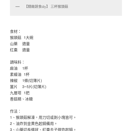
【精緻蔬食diy】 三杯猴頭菇
食材：
猴頭菇 1大碗
山藥 適量
红棗 適量
調味料：
麻油 1杯
素蠔油 1杯
辣椒 1條(切薄片)
薑片 3~5片(切薄片)
九層塔 1把
香菇精、冰糖
作法：
1、猴頭菇解凍，用刀切或剝小塊皆可。
2、油炸到金黄色起鍋備用。
3、山藥切長條狀、紅棗去子微炸起鍋。