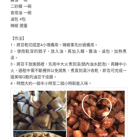
二砂糖 一碗
食用油 一碗
滷包 4包
辣椒 適量
【作法】
1、將豆乾切成是4小塊備用。辣椒事先炒過備用。
2、使用較深的鍋子，放入油，再加入糖、醬油、滷包，加熱煮
滾。
3、將豆干放進鍋裡，先用中大火煮到滾(鍋內油水起泡)，再轉中小
火，過程中需不斷攪拌以免燒焦，煮直到湯汁收乾，即告可完成一
道美味Q軟的滷豆干佳餚。
4、時間大約一個半小時至二個小時較能入味。