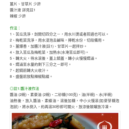
薑片、甘草片 少許
醬汁液 詳見註1
辣椒 少許
作法：
1、苦瓜洗淨，剖開切四分之－，用水川燙或者煎過也可以。
2、梅乾菜洗淨，用水浸泡去鹹味，擰乾水份，切段備用。
3、薑爆香，加醬汁液(註1)、甘草片一起拌炒。
4、放入苦瓜及梅乾菜，加熱水(水淹苦瓜即可)。
5、轉大火，待水滾後，蓋上鍋蓋，轉小火慢慢燜滷。
6、燜滷至水量約剩下三分之－即可。
7、起鍋前轉大火收汁。
8、盛盤前放點辣椒點綴。
◎註1:醬汁液作法
醬油 (2碗)、素豪油 (2碗)、二砂糖(100克)、油(半碗)、水(半碗)
油熱後，放入醬油、素蠔油，滾後加糖，中小火慢滾(如麥芽糖泡
泡狀)，將水倒入，約再滾30秒即可關火，放涼後裝罐放冷凍。