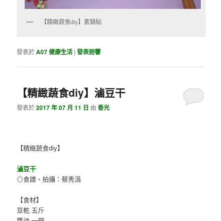
【精緻蔬食diy】素鍋貼
發表於
A07 健康生活
|
發表迴響
【精緻蔬食diy】滷豆干
發表於
2017 年 07 月 11 日
由
香光
【精緻蔬食diy】
滷豆干
◎食譜、拍攝：蔡秀涓
【食材】
豆乾 五斤
醬油 一碗