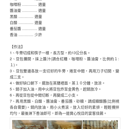
咖哩粉 ………… 適量
醬油膏 ………… 適量
黑醋 ………… 適量
白醋 ………… 適量
番茄醬 ………… 適量
香油 ………… 少許
【作法】
1、牛蒡切成和筷子一樣，長方型，約13公分長。
2、豆包攤開，抹上醬汁(調合紅糟、咖哩粉、醬油膏，比例約１:
１)。
3、豆包雙邊各放一支切好的牛蒡，捲至中間，再用刀子切開，變
成二支。
4、做好缺口朝下，擺放在蒸籠裡面，蒸１０分鍾，放凉。
5、鍋子加入油，用中火將豆包炸至金黄色，起鍋放冷。
6、再從豆包從中間切断，再變成二小支。
7、再用黑醋、白醋、醬油膏、番茄醬、砂糖，調成糖醋醬(比例視
各自需要)。鍋内放油，用小火煮滾，放入切好的素排，輕輕攪拌
均勻，最後淋下香油即可，即為一道賞心悅目的宴客佳餚。