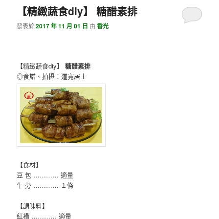
【精緻蔬食diy】 糖醋素排
發表於
2017 年 11 月 01 日
由
香光
【精緻蔬食diy】
糖醋素排
◎食譜、拍攝：道寬居士
【食材】
豆 包 ………… 適量
牛 蒡 ………… １條
【調味料】
紅槽 ………… 適量