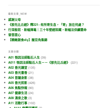
最新文章_NEW
感謝父母
《那先比丘經》釋221─有所寄生念，「寄」放在何處？
行深般若．新幅揮毫｜三十年壁經卸藏，新幅法供續慧命
發菩提心
【精緻蔬食diy】酸豆角集錦
文章分類
A01 悟因法師點石人生
(39)
A011 悟因法師點石人生－－《那先比丘經》
(221)
A02 香光講堂
(135)
A03 香光書香
(21)
A04 菩薩身影
(38)
A05 香光剪影
(426)
A06 焦點快報
(90)
A07 健康生活
(24)
A08 湧泉之歌
(3)
A11 活動行事
(102)
A111 佛學研讀班
(7)