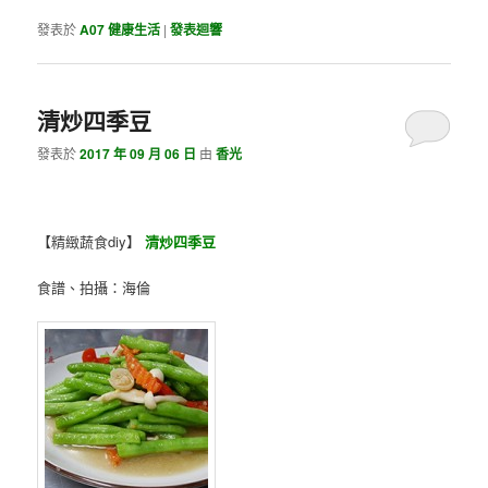
發表於
A07 健康生活
|
發表迴響
清炒四季豆
發表於
2017 年 09 月 06 日
由
香光
【精緻蔬食diy】
清炒四季豆
食譜、拍攝：海倫