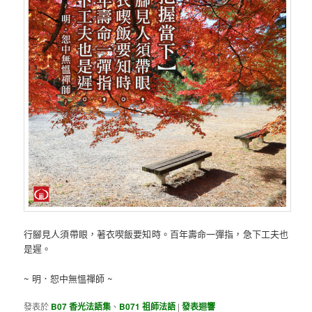
行腳見人須帶眼，著衣喫飯要知時。百年壽命一彈指，急下工夫也
是遲。
~ 明．恕中無慍禪師 ~
發表於
B07 香光法語集
、
B071 祖師法語
|
發表迴響