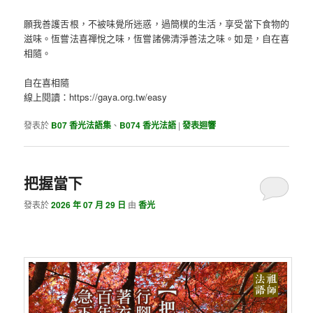
願我善護舌根，不被味覺所迷惑，過簡樸的生活，享受當下食物的
滋味。恆嘗法喜禪悅之味，恆嘗諸佛清淨善法之味。如是，自在喜
相隨。
自在喜相隨
線上閱讀：https://gaya.org.tw/easy
發表於
B07 香光法語集
、
B074 香光法語
|
發表迴響
把握當下
發表於
2026 年 07 月 29 日
由
香光