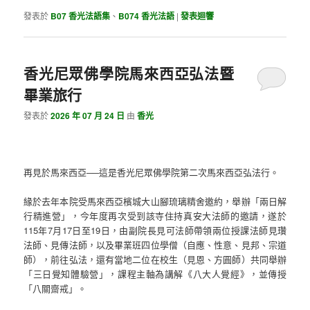
發表於
B07 香光法語集
、
B074 香光法語
|
發表迴響
香光尼眾佛學院馬來西亞弘法暨
畢業旅行
發表於
2026 年 07 月 24 日
由
香光
再見於馬來西亞──這是香光尼眾佛學院第二次馬來西亞弘法行。
緣於去年本院受馬來西亞檳城大山腳琉璃精舍邀約，舉辦「兩日解
行精進營」，今年度再次受到該寺住持真安大法師的邀請，遂於
115年7月17日至19日，由副院長見可法師帶領兩位授課法師見瓚
法師、見傳法師，以及畢業班四位學僧（自應、性意、見邦、宗道
師），前往弘法，還有當地二位在校生（見恩、方圓師）共同舉辦
「三日覺知體驗營」，課程主軸為講解《八大人覺經》，並傳授
「八關齋戒」。