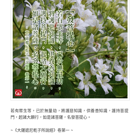
若有眾生等，已於無量劫，將護惡知識，供養善知識，護持菩提
門，起諸大願行，如是諸菩薩，名發菩提心。
~《大薩遮尼乾子所說經》卷第一 ~