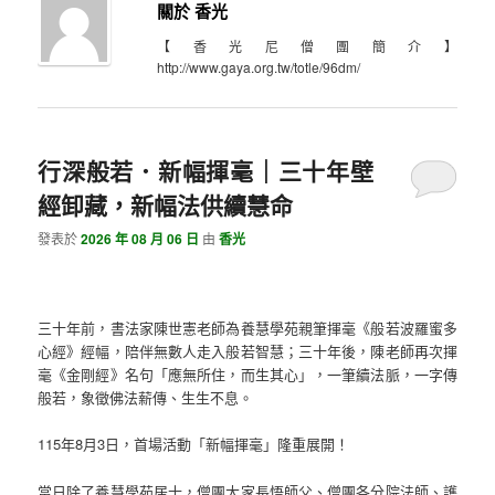
關於 香光
【香光尼僧團簡介】
http://www.gaya.org.tw/totle/96dm/
行深般若．新幅揮毫｜三十年壁
經卸藏，新幅法供續慧命
發表於
2026 年 08 月 06 日
由
香光
三十年前，書法家陳世憲老師為養慧學苑親筆揮毫《般若波羅蜜多
心經》經幅，陪伴無數人走入般若智慧；三十年後，陳老師再次揮
毫《金剛經》名句「應無所住，而生其心」，一筆續法脈，一字傳
般若，象徵佛法薪傳、生生不息。
115年8月3日，首場活動「新幅揮毫」隆重展開！
當日除了養慧學苑居士，僧團大家長悟師父、僧團各分院法師、護