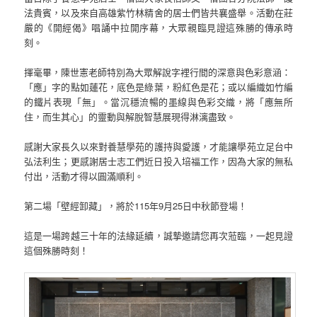
法貴賓，以及來自高雄紫竹林精舍的居士們皆共襄盛舉。活動在莊
嚴的《開經偈》唱誦中拉開序幕，大眾親臨見證這殊勝的傳承時
刻。
揮毫畢，陳世憲老師特別為大眾解說字裡行間的深意與色彩意涵：
「應」字的點如蓮花，底色是綠葉，粉紅色是花；或以編織如竹編
的鐵片表現「無」。當沉穩流暢的墨線與色彩交織，將「應無所
住，而生其心」的靈動與解脫智慧展現得淋漓盡致。
感謝大家長久以來對養慧學苑的護持與愛護，才能讓學苑立足台中
弘法利生；更感謝居士志工們近日投入培福工作，因為大家的無私
付出，活動才得以圓滿順利。
第二場「壁經卸藏」，將於115年9月25日中秋節登場！
這是一場跨越三十年的法緣延續，誠摯邀請您再次蒞臨，一起見證
這個殊勝時刻！