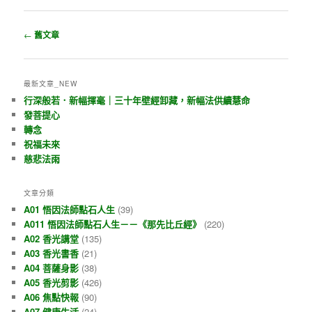
瀏覽文章
←
舊文章
最新文章_NEW
行深般若．新幅揮毫｜三十年壁經卸藏，新幅法供續慧命
發菩提心
轉念
祝福未來
慈悲法雨
文章分類
A01 悟因法師點石人生
(39)
A011 悟因法師點石人生－－《那先比丘經》
(220)
A02 香光講堂
(135)
A03 香光書香
(21)
A04 菩薩身影
(38)
A05 香光剪影
(426)
A06 焦點快報
(90)
A07 健康生活
(24)