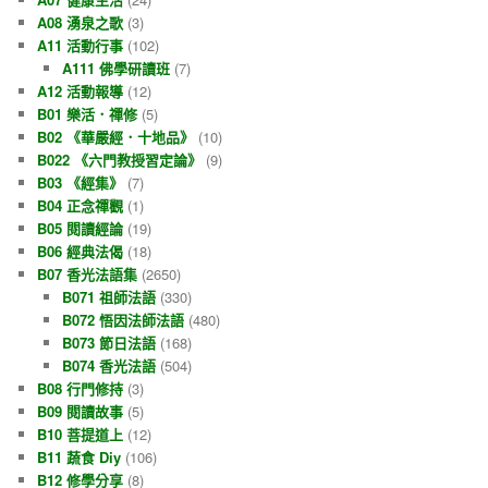
A08 湧泉之歌
(3)
A11 活動行事
(102)
A111 佛學研讀班
(7)
A12 活動報導
(12)
B01 樂活．禪修
(5)
B02 《華嚴經．十地品》
(10)
B022 《六門教授習定論》
(9)
B03 《經集》
(7)
B04 正念禪觀
(1)
B05 閱讀經論
(19)
B06 經典法偈
(18)
B07 香光法語集
(2650)
B071 祖師法語
(330)
B072 悟因法師法語
(480)
B073 節日法語
(168)
B074 香光法語
(504)
B08 行門修持
(3)
B09 閱讀故事
(5)
B10 菩提道上
(12)
B11 蔬食 Diy
(106)
B12 修學分享
(8)