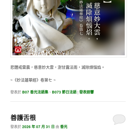
悲體戒雷震，慈意妙大雲，澍甘露法雨，滅除煩惱焰。
~《妙法蓮華經》卷第七 ~
發表於
B07 香光法語集
、
B073 節日法語
|
發表迴響
善護舌根
發表於
2026 年 07 月 31 日
由
香光