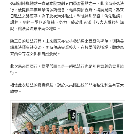
弘護訓練與體驗一直是本院規劃五門學習重點之一，此次海外弘法
行，便提供畢業班學僧弘講機會，藉此開拓視野，增廣見聞，為來
日弘法之路奠基。為了此次海外弘法，學院特別開設「佛法弘講」
課程，歷經一學期的訓練、努力，終於能圓滿《八大人覺經》講
說，讓法音流布東南亞地區。
除三日的弘法行程，未來四天亦安排參訪馬來西亞佛學院，與院長
繼尊法師座談交流，同時拜訪畢業校友、在校學僧的道場，體驗馬
來西亞寺院文化和自然景觀。
此次馬來西亞行，對學僧而言是一趟弘法行也是別具意義的畢業旅
行。
相信此次弘法的寶貴經驗，對於未來踏出校門開始弘法利生有莫大
助益。