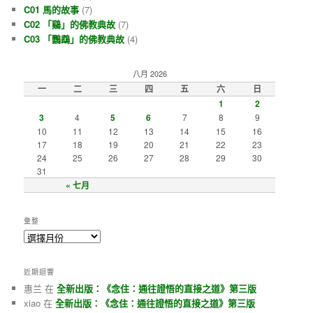
C01 馬的故事
(7)
C02 「鷄」的佛教典故
(7)
C03 「鸚鵡」的佛教典故
(4)
八月 2026
一
二
三
四
五
六
日
1
2
3
4
5
6
7
8
9
10
11
12
13
14
15
16
17
18
19
20
21
22
23
24
25
26
27
28
29
30
31
« 七月
彙整
近期迴響
惠兰 在
全新出版：《念住：通往證悟的直接之道》第三版
xiao 在
全新出版：《念住：通往證悟的直接之道》第三版