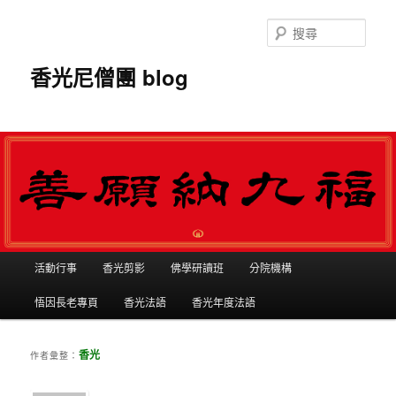
搜
尋
香光尼僧團 blog
主選單
活動行事
香光剪影
佛學研讀班
分院機構
跳到主內容
跳到第二內容
悟因長老專頁
香光法語
香光年度法語
香光
作者彙整：