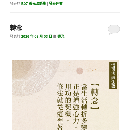
發表於
B07 香光法語集
|
發表迴響
轉念
發表於
2026 年 08 月 03 日
由
香光