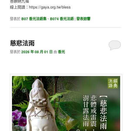
善願納九福
線上閱讀：https://gaya.org.tw/bless
發表於
B07 香光法語集
、
B074 香光法語
|
發表迴響
慈悲法雨
發表於
2026 年 08 月 01 日
由
香光