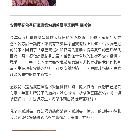
安慧學苑佛學研讀班第34屆普賢甲班同學 羅美鈴
今年香光尼僧團梁皇寶懺因疫情關係改為線上共修，承蒙師父慈
悲，各方居士護持，讓我有幸參與梁皇寶懺線上共修，悟因長老尼
的開示，闡明了《梁皇寶懺》和召請的意義，從梁武帝的皇后郗氏
因貪、瞋、癡化為蟒蛇身之苦，帶到如今全球的動盪不安，疫情、
戰爭……，每一次的開示都令我感觸良深。尤其是提醒我們何其有
幸，生在現狀安穩的地方，可以安穩地過日子，更應該惜福，更應
該為苦難中的眾生祈福。
這段開示提點我在頂禮《梁皇寶懺》時，隨文作觀，觀想自己過去
有意、無意時所犯下的過錯，誠心懺悔，祈求佛菩薩護佑，將一切
功德迴向十方法界眾生，希望能藉由禮懺解冤釋結。
我至心感謝每一位法師的慈悲帶領，感謝每一位志工的護持，彼此
和合圓成這場殊勝的《梁皇寶懺》祈安線上共修。