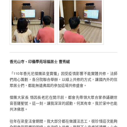
香光山寺、印儀學苑培福居士 曹秀絨
「110年香光尼僧團梁皇寶懺」因受疫情影響不能實體共修，法師
們用心籌劃，各分院聯合舉辦，以線上共修的方式，讓國內外的信
眾居士們，都能無遠弗屆的參加這場共修盛會。
僧團大家長 悟因長老尼在開示前，都會先帶領大眾合掌恭誦觀世
音菩薩聖號。這一刻，讓我深深的感動，何其有幸，我於家中也能
共沐佛恩。
往年在梁皇法會期間，我大部分都在做護法志工，很珍惜這次能夠
全程參與拜懺的因緣。此次線上共修，我靜下心來虔誠禮懺，心中