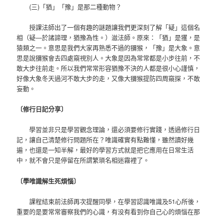
(三)「猶」「豫」是那二種動物？
授課法師出了一個有趣的謎題讓我們更深刻了解「疑」這個名
相（疑—於諸諦理，猶豫為性。）滋法師。原來：「猶」是玃，是
猿類之一。意思是我們大家再熟悉不過的獼猴，「豫」是大象。意
思是說獼猴會去四處窺視別人。大象是因為常常都是小步往前，不
敢大步往前走。所以我們常常形容猶豫不決的人都是很小心謹慎，
好像大象冬天過河不敢大步的走，又像大獼猴提防四周窺探，不敢
妄動。
〔修行日記分享〕
學習並非只是學習觀念理論，還必須要修行實踐，透過修行日
記，讓自己清楚修行問題所在？唯識確實有點難懂，雖然讀好幾
遍，也還是一知半解，最好的學習方式就是把它應用在日常生活
中，就不會只是停留在所謂繁瑣名相迷霧裡了。
〔學唯識解生死煩惱〕
課程結束前法師再次提醒同學，在學習認識唯識及51心所後，
重要的是要常常審察我們的心識，有没有看到你自己心的煩惱在那