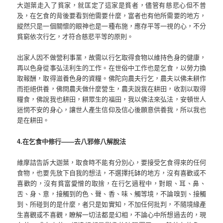
大迦葉走入了貧家，就匡定了這家是貧者，儘管有慈悲心但不普
及，在乞食的背後要看到他需要什麼，富者也有他所需要的地方，
縱然只是一個關懷的眼神也是一種布施，應存平等一視的心，不分
貧窮依次行乞，才符合慈悲平等的原則。
出家人因不做營利事業，故需以行乞取得食物以維持色身的健康，
再以色身從事弘法利生的工作。在世俗中工作也是乞食，以勞力換
取報酬，取得滋養色身的資糧。佛陀向農夫行乞，農夫以佛未耕作
而拒絕供養，佛問農夫做什麼營生，農夫說我在耕田，收割以取得
糧食，佛說我也耕田，耕眾生的福田，我以佛法來弘法，安頓世人
迷惘不安的身心，讓世人產生信仰及信心後願意供養我，所以我也
是在耕田。
4.在乞食中修行——去八邪修八解脫法
維摩詰告訴大迦葉，取食時不能有分別心，要接受乞食得來的任何
食物，也要先放下自我的想法，不選擇托缽的地方，沒有喜歡或不
喜歡的，沒有貧富愛憎的取捨，在行乞過程中，對眼、耳、鼻、
舌、身、意，接觸到的色、聲、香、味、觸等境，不論嗅到、接觸
到、所碰到的是什麼，者只是如實知，不加任何批判，不隨境緣產
生喜觀或不喜觀，瞭解一切法都是幻相，不論心中所想過去的，現