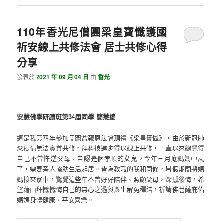
110年香光尼僧團梁皇寶懺護國
祈安線上共修法會 居士共修心得
分享
發表於
2021 年 09 月 04 日
由
香光
安慧佛學研讀班第34屆同學 簡慧綾
這是我第四年參加盂蘭盆報恩法會頂禮《梁皇寶懺》，由於新冠肺
炎疫情無法實質共修，拜科技進步得以線上共修，一直以來總覺得
自己不曾忤逆父母，自認是個孝順的女兒，今年三月底媽媽中風
了，需要旁人協助生活起居。皆為教職的我和同修，暑假期間將媽
媽接來家中，驚覺這些年不曾好好陪伴、照顧父母，深感後悔，希
望藉由拜懺懺悔自己的無心之過與衆生解冤䆁結，祈請佛菩薩庇佑
媽媽身體健康、平安喜樂。