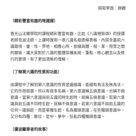
撰寫學員：靜觀
〔精彩豐富有趣的唯識課〕
香光山法爾學院的課程精彩豐富有趣，比如《八識規矩頌》的授課
老師見滋法師，上課時運用一張八識名相表解表格，內容含蓋前六
識跟境、量、性、界地、相應心所、依緣與體、相、業、用等之間
的關係，讓大家對於八識的整體架構系統，重點、核心觀念以及修
行的要領，有了更加清晰的理解。
〔了解第六識的性質和功能〕
由課程中了解到第六意識的性質是遍緣識，能緣有為法及無為法。
它的作用很廣，所以有很多名稱。第六意識稱五俱意識，也稱不俱
意識。當第六意識與前五識同時生起時，就稱五俱意識。若第六意
識與前五識不同時生起，就稱不俱意識。若第六意識不與前五識的
任何一識俱起，而是單獨生起，名為獨頭意識；在些獨頭意識中，
又分有四種：散位、定中、夢中、狂亂四種獨頭意識。
〔優波離尊者的故事〕