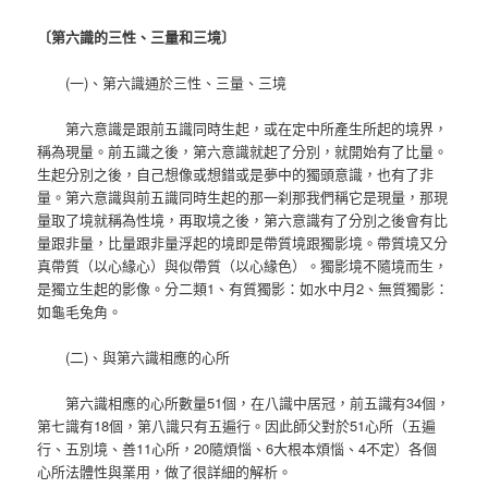
〔第六識的三性、三量和三境〕
(一)、第六識通於三性、三量、三境
第六意識是跟前五識同時生起，或在定中所產生所起的境界，
稱為現量。前五識之後，第六意識就起了分別，就開始有了比量。
生起分別之後，自己想像或想錯或是夢中的獨頭意識，也有了非
量。第六意識與前五識同時生起的那一刹那我們稱它是現量，那現
量取了境就稱為性境，再取境之後，第六意識有了分別之後會有比
量跟非量，比量跟非量浮起的境即是帶質境跟獨影境。帶質境又分
真帶質（以心緣心）與似帶質（以心緣色）。獨影境不隨境而生，
是獨立生起的影像。分二類1、有質獨影：如水中月2、無質獨影：
如龜毛兔角。
(二)、與第六識相應的心所
第六識相應的心所數量51個，在八識中居冠，前五識有34個，
第七識有18個，第八識只有五遍行。因此師父對於51心所（五遍
行、五別境、善11心所，20隨煩惱、6大根本煩惱、4不定）各個
心所法體性與業用，做了很詳細的解析。