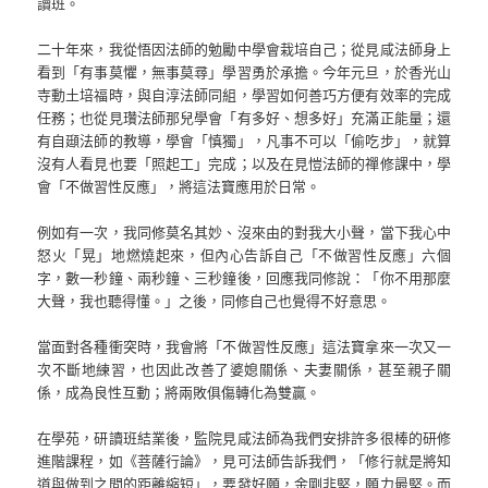
讀班。
二十年來，我從悟因法師的勉勵中學會栽培自己；從見咸法師身上
看到「有事莫懼，無事莫尋」學習勇於承擔。今年元旦，於香光山
寺動土培福時，與自淳法師同組，學習如何善巧方便有效率的完成
任務；也從見瓚法師那兒學會「有多好、想多好」充滿正能量；還
有自頲法師的教導，學會「慎獨」，凡事不可以「偷吃步」，就算
沒有人看見也要「照起工」完成；以及在見愷法師的禪修課中，學
會「不做習性反應」，將這法寶應用於日常。
例如有一次，我同修莫名其妙、沒來由的對我大小聲，當下我心中
怒火「晃」地燃燒起來，但內心告訴自己「不做習性反應」六個
字，數一秒鐘、兩秒鐘、三秒鐘後，回應我同修說：「你不用那麼
大聲，我也聽得懂。」之後，同修自己也覺得不好意思。
當面對各種衝突時，我會將「不做習性反應」這法寶拿來一次又一
次不斷地練習，也因此改善了婆媳關係、夫妻關係，甚至親子關
係，成為良性互動；將兩敗俱傷轉化為雙贏。
在學苑，研讀班結業後，監院見咸法師為我們安排許多很棒的研修
進階課程，如《菩薩行論》，見可法師告訴我們，「修行就是將知
道與做到之間的距離縮短」，要發好願，金剛非堅，願力最堅。而