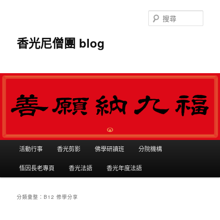
搜
尋
香光尼僧團 blog
主選單
活動行事
香光剪影
佛學研讀班
分院機構
跳到主內容
跳到第二內容
悟因長老專頁
香光法語
香光年度法語
分類彙整：
B12 修學分享