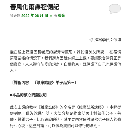
春風化雨課程側記
發表於
2022 年 06 月 15 日
由
香光
◎ 撰寫學員：依博
能在線上聽悟因長老尼的課非常感恩，誠如悟師父所說： 在疫情
這麼嚴峻的情況下，我們還有因緣在線上上課，要讚歎台灣真正是
個寶島，人人遵守防疫的規定，自我約束，既保護了自己也保護他
人。
〔課程內容—《維摩詰經》弟子品第三〕
■本品的核心問題說明
此次上課的教材《維摩詰經》的全名是《維摩詰所說經》，本經從
頭到尾，佛沒說幾句話，大部分都是維摩詰居士對著佛弟子、菩
薩、聲聞弟子、比丘等說的話，其主要內容是討論佛弟子個人的修
行和心境，這些討論，可以做為我們可以修行的法則。