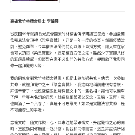
高雄紫竹林精舍居士 李錦慧
從民國99年就讀香光尼僧團紫竹林精舍佛學研讀班開始，參加盂蘭
盆報恩法會頂禮《梁皇寶懺》，乃是一年一度的盛事。然而疫情當
前，避免群聚，今年僧團法師們特別以線上直播方式，讓大眾在家
也可以頂禮《梁皇寶懺》，這是權宜方便之法。雖然少了實體共修
的莊嚴肅穆感，但輕鬆在家不必出門的共修方式，卻開啟了我與同
修一起拜懺的因緣。
我的同修會到紫竹林精舍禮佛，但從未參加過共修。他第一次參加
共修，就禮拜懺中之王《梁皇寶懺》，我適時地稱讚他很有善根、
拜懺辛苦了，也趁空檔跟他解釋懺文中的一些名相，讓他可以簡單
了解一些專有名詞的意思。就這樣跟著師父又念、又唱、又拜，竟
也圓滿了一至六卷了，真是不可思議啊！如果是實體法會共修，是
不可能發生的事喔。
念懺文時，隨文作觀，心、口專注地緊跟懺文，升起懺悔之心的同
時，更感動同修願意一起共修。對我和同修而言，這是拜疫情所賜
的全新體驗，令人歡喜。期待一起繼續禮拜《梁皇寶懺》，圓滿十