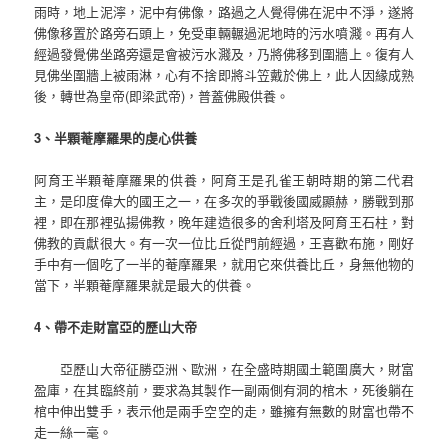
雨時，地上泥濘，泥中有佛像，路過之人覺得佛在泥中不淨，遂將
佛像移置於路旁石頭上，免受車輛輾過泥地時的污水噴濺。再有人
經過發覺佛坐路旁還是會被污水濺及，乃將佛移到圍牆上。復有人
見佛坐圍牆上被雨淋，心有不捨即將斗笠戴於佛上，此人因緣成熟
後，轉世為皇帝(即梁武帝)，普蓋佛殿供養。
3、半顆菴摩羅果的虔心供養
阿育王半顆菴摩羅果的供養，阿育王是孔雀王朝時期的第二代君
主，是印度偉大的國王之一，在多次的爭戰後國威顯赫，勝戰到那
裡，即在那裡弘揚佛教，晚年建造很多的舍利塔及阿育王石柱，對
佛教的貢獻很大。有一次一位比丘從門前經過，王喜歡布施，剛好
手中有一個吃了一半的菴摩羅果，就用它來供養比丘，身無他物的
當下，半顆菴摩羅果就是最大的供養。
4、帶不走財富亞的歷山大帝
亞歷山大帝征勝亞洲、歐洲，在全盛時期國土範圍廣大，財富
盈庫，在其臨終前，要求為其製作一副兩側有洞的棺木，死後躺在
棺中伸出雙手，表示他是兩手空空的走，雖擁有無數的財富也帶不
走一絲一毫。