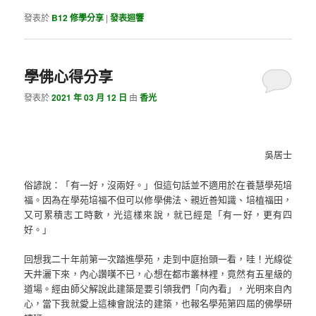
發表於
B12 修學分享
|
發表迴響
學佛心得分享
發表於
2021 年 03 月 12 日
由
香光
吳居士
俗諺說：「有一好，沒兩好。」但這句話並不適用於在養慧學苑培
福。因為在學苑培福不但可以修學佛法、親近善知識、培植福田，
又可累積志工時數，光這樣來說，就已經是「有一好，更有四
好。」
回想我二十年前第一次踏進學苑，走到中庭抬頭一看，哇！光線從
天井灑下來，內心讚嘆不已，心想在都市叢林裡，竟然有五星級的
道場。經由師父解說此建築是要引領我們「向內看」，光明來自內
心，當下我就愛上這棟會說法的建築，也報名學苑第四屆的佛學研