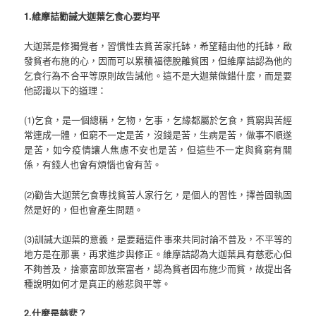
1.維摩詰勸誡大迦葉乞食心要均平
大迦葉是修獨覺者，習慣性去貧苦家托缽，希望藉由他的托缽，啟
發貧者布施的心，因而可以累積福德脫離貧困，但維摩詰認為他的
乞食行為不合平等原則故告誡他。這不是大迦葉做錯什麼，而是要
他認識以下的道理：
(1)乞食，是一個總稱，乞物，乞事，乞緣都屬於乞食，貧窮與苦經
常連成一體，但窮不一定是苦，沒錢是苦，生病是苦，做事不順遂
是苦，如今疫情讓人焦慮不安也是苦，但這些不一定與貧窮有關
係，有錢人也會有煩惱也會有苦。
(2)勸告大迦葉乞食專找貧苦人家行乞，是個人的習性，擇善固執固
然是好的，但也會產生問題。
(3)訓誡大迦葉的意義，是要藉這件事來共同討論不普及，不平等的
地方是在那裏，再求進步與修正。維摩詰認為大迦葉具有慈悲心但
不夠普及，捨豪富即放棄富者，認為貧者因布施少而貧，故提出各
種說明如何才是真正的慈悲與平等。
2.什麼是慈悲？