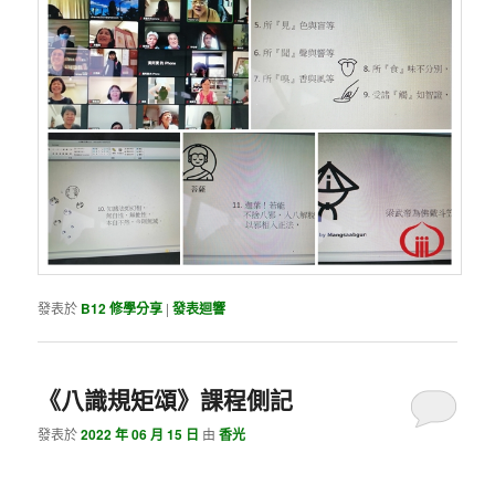
發表於
B12 修學分享
|
發表迴響
《八識規矩頌》課程側記
發表於
2022 年 06 月 15 日
由
香光