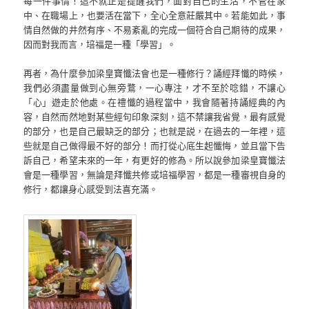
每一件事情！這不就正是提醒我們，面對自己的生活，不管在家
中、在職場上，也要活在當下，全心全意莊嚴其中。若能如此，事
情自然做的井然有序、不易紊亂的完成一個符合自己期待的成果，
因而對我而言，培福是一種「學習」。
再者，為什麼參加梁皇寶懺法會也是一種修行？誦經拜懺的時候，
我們必須盡量做到心無旁鶩，一心專注，才不至於唸錯，不讓心
「心」遊走於他處。在禮懺的過程當中，我會隨著持誦經典的內
容，自然而然地對某些經句印象深刻，這不禁讓我省覺，最有感覺
的部分，也是自己最缺乏的部分；也就是説，在過去的一年裡，這
些就是自己做得最不好的部分！而打從心底生起懺悔，並且當下告
訴自己，希望未來的一年，有更好的修為。所以說參加梁皇寶懺法
會是一種學習，無論是拜懺共修或培福學習，都是一種審視自身的
修行，都讓身心感受到法喜充滿。