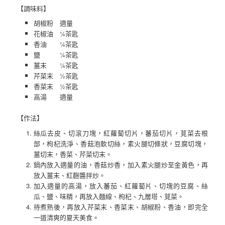
【調味料】
胡椒粉 適量
花椒油 ¼茶匙
香油 ¼茶匙
鹽 ¼茶匙
薑末 ¼茶匙
芹菜末 ½茶匙
香菜末 ½茶匙
高湯 適量
【作法】
絲瓜去皮、切滾刀塊，紅蘿蔔切片，蕃茄切片，莧菜去根
部，枸杞洗淨、香菇泡軟切絲，素火腿切條狀，豆腐切塊，
薑切末，香菜、芹菜切末。
鍋內放入適量的油，香菇炒香，加入素火腿炒至金黃色，再
放入薑末、紅麴醬拌炒。
加入適量的高湯，放入蕃茄、紅蘿蔔片、切塊的豆腐、絲
瓜、鹽、味精，再放入麵線、枸杞、九層塔、莧菜。
待煮熟後，再放入芹菜末、香菜末、胡椒粉、香油，即完全
一道清爽的夏天美食。