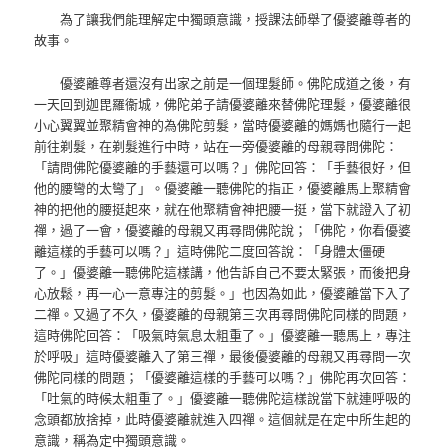
為了讓我們能理解定中獨頭意識，授課法師舉了優婆離尊者的
故事。
優婆離尊者還沒有出家之前是一個理髮師。佛陀成道之後，有
一天回到迦毘羅衞城，佛陀弟子請優婆離來替佛陀理髮，優婆離很
小心翼翼並聚精會神的為佛陀剪髮，當時優婆離的媽媽也隨行一起
前往剃髮，在剃髮進行中時，站在一旁優婆離的母親尋問佛陀：
「請問佛陀優婆離的手藝還可以嗎？」佛陀回答：「手藝很好，但
他的腰彎的太彎了」。優婆離一聽佛陀的指正，優婆離馬上聚精會
神的把他的腰挺起來，就在他聚精會神把腰一挺，當下就證入了初
禪，過了一會，優婆離的母親又再尋問佛陀說；「佛陀，你看優婆
離這樣的手藝可以嗎？」這時佛陀二度回答說：「身體太僵硬
了。」優婆離一聽佛陀這樣講，他告訴自己不要太緊張，而後把身
心放鬆，再一心一意專注的剪髮。」也因為如此，優婆離當下入了
二禪。又過了不久，優婆離的母親第三次再尋問佛陀同樣的問題，
這時佛陀回答：「吸氣時氣息太粗重了。」優婆離一聽馬上，專注
於呼吸」這時優婆離入了第三禪，最後優婆離的母親又再尋問一次
佛陀同樣的問題；「優婆離這樣的手藝可以嗎？」佛陀再次回答：
「吐氣的時候太粗重了。」優婆離一聽佛陀這樣說當下就連呼吸的
念頭都放捨掉，此時優婆離就進入四禪。這個就是在定中所生起的
意識，稱為定中獨頭意識。