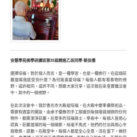
安慧學苑佛學研讀班第35屆精進乙班同學 蔡佳儒
選擇培福，對於個人而言，是一種學習、也是一種修行。在這個莊
嚴道場我感受到什麼？為何我喜愛培福？每個人都有看事物的視
野，或許相同、或許不同，想跟大家分享，這次我在梁皇寶懺法會
中，其中的一個視野。
在此次法會中，我於香光寺大殿組培福，在大殿中要準備祭祀品，
需要有適當的擺設，由桌子優雅的手工摺邊到每個壇城細微的任何
物件，都需潔淨莊嚴。在眾多的培福居士、學長中，每個人皆用心
認真，莊嚴道場的每一個細節，絲毫不馬虎，他們的付出與用心令
我敬佩、感動。在殿堂中，每個人都是全心全意、活在當下，做好