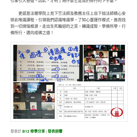
引業引入善道。因此，才明了為什麼它是我們修行的下手處。
更感恩法爾學院上見下竺法師及教務主任上自下拙法師精心安
排此唯識課程，引領我們認識唯識學，了知心靈運作模式，進而找
到一切煩惱根源，走出生死輪迴的之苦，轉識成智，學佛所學，行
佛所行，邁向成佛之道！
發表於
B12 修學分享
|
發表迴響