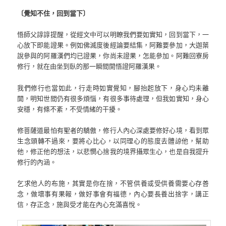
〔覺知不住，回到當下〕
悟師父諄諄提醒，從經文中可以明瞭我們要如實知，回到當下，一
心放下即能證果。例如佛滅度後經論要結集，阿難要參加，大迦葉
說參與的阿羅漢們均已證果，你尚未證果，怎能參加。阿難回寮房
修行，就在由坐到臥的那一瞬間開悟證阿羅漢果。
我們修行也當如此，行走時如實覺知，腳抬起放下，身心均未離
開，明知世間仍有很多煩惱，有很多事待處理，但我如實知，身心
安穩，有條不紊，不受情緒的干擾。
修菩薩道最怕有聖者的驕傲，修行人內心深處要修好心境，看到眾
生念頭轉不過來，要將心比心，以同理心的態度去體諒他，幫助
他，修正他的想法，以悲憫心捨我的境界攝眾生心，也是自我提升
修行的內涵。
乞求他人的布施，其實是你在捨，不管供養或受供養需要心存善
念，做壞事有果報，做好事會有福德，內心要長養出捨字，講正
信，存正念，施與受才能在內心充滿喜悅。