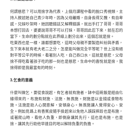
何謂慈悲？可以用捨字為代表，上個月課程中看的脫口秀視頻，主
持人敘述她自己青少年時，因為父母離婚，自身長得又醜，有自卑
感，兄妹吵架時，她因聽錯話又解釋錯誤，就出手打了哥哥，哥哥
本想打回去，婆婆說哥哥不可以打妹，哥哥因此忍下來，就在忍的
當下，生命的劃分點就在此界線上劃分出來，這個忍就是捨。
吃東西也是一樣，誰都想要吃，這時父母親不要製造糾紛與矛盾，
生下來本就有老大老二之分，怎麼能叫做完全平等呢？世上沒有絕
對平等公平的時候，看著別人吃，自己吞口水，這就是慈悲，父母
捨不得吃看著孩子吃的那一刻也是慈悲，生命中的喜悅就是捨，我
捨得即是我最富有的時刻。
3.乞食的意義
什麼叫做乞，要從食說起，有乞者就有施者，缽中這碗飯是經由化
緣得來的，布施有財施、法施、無畏施。財施是以金錢或食物布
施。法施是助人心開意解，安頓身心。無畏施讓人覺得安心、安
全。例如見路上有香蕉皮隨手撿起來以免他人誤踩摔跤也是布施，
或著爬山時，看他人負重，即側身讓其先行，這也是布施，也是
捨，讓其先行助他早達目的地以解除負重的負擔。