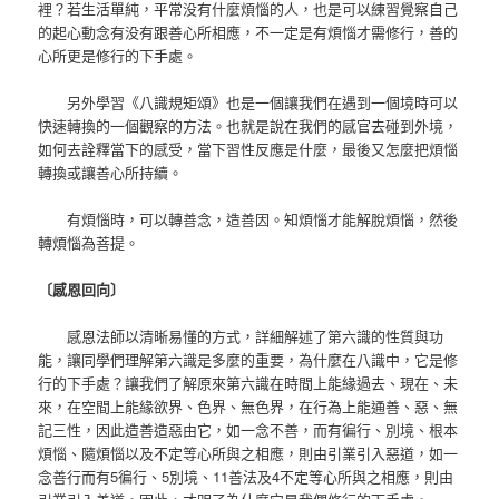
裡？若生活單純，平常没有什麼煩惱的人，也是可以練習覺察自己
的起心動念有没有跟善心所相應，不一定是有煩惱才需修行，善的
心所更是修行的下手處。
另外學習《八識規矩頌》也是一個讓我們在遇到一個境時可以
快速轉換的一個觀察的方法。也就是說在我們的感官去碰到外境，
如何去詮釋當下的感受，當下習性反應是什麼，最後又怎麼把煩惱
轉換或讓善心所持續。
有煩惱時，可以轉善念，造善因。知煩惱才能解脫煩惱，然後
轉煩惱為菩提。
〔感恩回向〕
感恩法師以清晰易懂的方式，詳細解述了第六識的性質與功
能，讓同學們理解第六識是多麼的重要，為什麼在八識中，它是修
行的下手處？讓我們了解原來第六識在時間上能緣過去、現在、未
來，在空間上能緣欲界、色界、無色界，在行為上能通善、惡、無
記三性，因此造善造惡由它，如一念不善，而有徧行、別境、根本
煩惱、隨煩惱以及不定等心所與之相應，則由引業引入惡道，如一
念善行而有5徧行、5別境、11善法及4不定等心所與之相應，則由