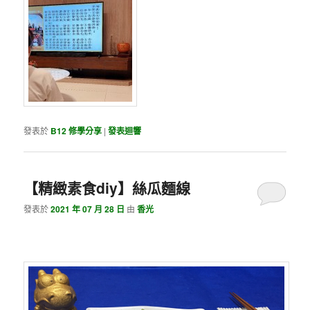
發表於
B12 修學分享
|
發表迴響
【精緻素食diy】絲瓜麵線
發表於
2021 年 07 月 28 日
由
香光