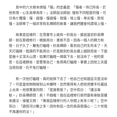
其中的六大根本煩惱「慢」的定義是: 「慢者，恃己所長，於
他有情，心生高舉為性。」法師說法師說: 慢有不同程度的慢，可
分為七種慢：慢、過慢、慢過慢、我慢、增上慢、卑劣慢、邪見
慢。法師舉了一個非常有名禪師的故事，讓我們體會何謂增上慢。
故事是這樣的：在雪竇寺上面有一妙高台，據說當初妙高禪
師，就在那裡修行，精進用功，晝夜不息。因為一個人的精力有
限，日子久了，難免打瞌睡。妙高禪師，看到自己的生死未了，天
天打磕睡，耽誤的不能用功。於是跑到妙高台邊上跏趺而坐，下面
是幾十丈深大山澗，如果打瞌睡一頭栽下去，就沒命了，他的意
思，在這裡靜坐，是警策自己，免得再打瞌睡。事實上因他工夫還
沒用到家，仍不免打瞌睡。
有一次他打瞌睡，真的就摔下去了，他自己也知道這次是沒命
了。可是當他剛剛掉到山半腰時，忽然覺得有人把他用雙手托著送
上台來。他很驚喜的問：「是誰救我？」空中答曰：「護法韋
馱。」妙高禪師想：矣！不錯喔！我在這裡修行居然還有韋馱菩薩
來護法，接著又問：「像我這樣修行的人世間上有多少呢？」空中
答曰：「過恆河沙數之多！因你有這一念的貢高我慢心，二十世我
不再護你的法！」