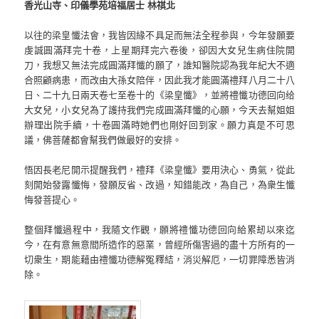
香光山寺、印儀學苑培福居士 林祺北
以往的梁皇懺法會，我皆因緣不具足而無法全程参與，今年發願要
虔誠圓滿拜完十卷，上星期拜完六卷後，卻因大女兒生病住院開
刀，我想又無法完成圓滿拜懺的願了，誰知醫院認為我年紀大不適
合照顧病患，而改由大孫女陪伴，因此我才能圓滿禮拜八月二十八
日、二十九日兩天卷七至卷十的《梁皇懺》，並將禮懺功德回向给
大女兒，小女兒為了護持我們完成圓滿拜懺的心願，今天去幫姐姐
辦理出院手續，十卷圓滿時她們也剛好回到家。願力真是不可思
議，佛菩薩都會幫我們做最好的安排。
悟因長老尼開示提醒我們，禮拜《梁皇懺》要用決心、勇氣，從此
刻開始發露懺悔，發願反省、改過，知錯能改，為自己，為衆生懺
悔發菩提心。
整個拜懺過程中，我隨文作觀，願將禮懺功德回向給累刼以來迄
今，在有意無意間所造作的惡業，曾經所傷害過的盡十方所有的一
切衆生，期能藉由禮懺功德解冤釋結，消災解厄，一切罪障悉皆消
除。