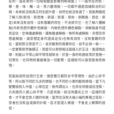
在的，或未來的一切境相都是影像的映現罷了。一般外在的色、
聲、香、味、觸、法，等六塵境相，一切都不過是因緣和合的幻
相，本來就沒有真正的生起什麼，自然也就沒有滅了。若能夠徹底
了解八邪(邪見、邪思惟、邪語、邪業、邪命、邪精進、邪念、邪
定)本來沒有自性，沒有客觀的存在，不去排斥它，也了解八種解
脫(內有色想外觀外色解脫，內無色想外觀色解脫，淨解脫身作證
見足住，空無邊處解脫，識無邊處解脫，無所有處解脫，非想非非
想處解脫，滅受想定身作證具足住)也無有自性，沒有客觀的存
在，當知邪正原是不二，並非敵對的真實存在，自不必捨一執一，
一定要棄邪然後歸正，而是可以即邪相法直接入於正法，能證悟此
理，則能以平等心與平等性相契合，於是一食的布施就等於普施一
切眾生，也同時供養諸佛及一切聖賢，這樣就可以接受施食而無
愧。
若能如前所述而行乞食，施受雙方都符合平等理性，由於心存平
等，所以既不同於凡夫的煩惱，也不同於小乘的斷除煩惱，當下凡
聖雙捨而入中道，心常在定，無所謂出入，也非住世間或住涅槃，
凡布施的人既心存平等，凡是布施，就沒有優劣之分，這樣的受
食，才不會空食人間的布施，當然也沒有大福小福的果報之區別，
受者也沒有益或損的計較，這才是證入佛道，不會走上聲聞的途
徑。