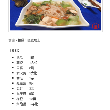
食譜、拍攝：道寬居士
【食材】
絲瓜 1條
麵線 1人份
豆腐 2塊
素火腿 1大匙
香菇 1朵
紅蘿蔔 5片
莧菜 3顆
九層塔 5葉
枸杞 10顆
紅麴醬 ½茶匙