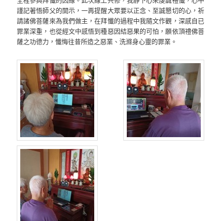
謹記著悟師父的開示，一再提醒大眾要以正念、至誠懇切的心，祈
請諸佛菩薩來為我們做主，在拜懺的過程中我隨文作觀，深感自已
罪業深重，也從經文中感悟到種惡因結惡果的可怕，願依頂禮佛菩
薩之功德力，懺悔往昔所造之惡業、洗滌身心靈的罪業。