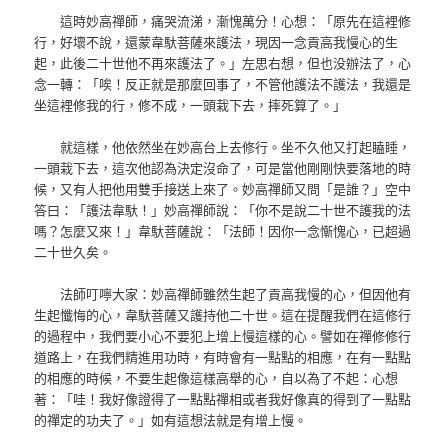
這時妙高禪師，痛哭流涕，漸愧萬分！心想：「原先在這裡修
行，好壞不說，還蒙韋馱菩薩來護法，現因一念貢高我慢心的生
起，此後二十世他不再來護法了。」左思右想，但也没辦法了，心
念一轉：「唉！反正就是那麼回事了，不管他護法不護法，我還是
坐這裡修我的行，修不成，一頭栽下去，摔死算了。」
就這樣，他依然坐在妙高台上去修行。坐不久他又打起瞌睡，
一頭栽下去，這次他認為決定沒命了，可是當他剛剛快要落地的時
候，又有人把他用雙手接送上來了。妙高禪師又問「是誰？」空中
答曰：「護法韋馱！」妙高禪師說：「你不是說二十世不護我的法
嗎？怎麼又來！」韋馱菩薩說：「法師！因你一念慚愧心，已超過
二十世久矣。
法師叮嚀大家：妙高禪師雖然生起了貢高我慢的心，但因他有
生起懺悔的心，韋馱菩薩又護持他二十世。這在提醒我們在這修行
的過程中，我們要小心不要犯上增上慢這樣的心。譬如在禪修修行
道路上，在我們精進用功時，有時會有一點點的相應，在有一點點
的相應的時候，不要生起像這樣高舉的心，自以為了不起：心想
著：「哇！我好像證得了一點點禪相或者我好像真的得到了一點點
的禪定的功夫了。」如有這想法就是有增上慢。