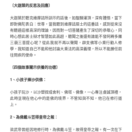
〔大迦葉的反思及回應〕
大迦葉於聽完維摩詰所訓示的話後，如醍醐灌頂，深有體悟，當下
即對佛陀表白：世尊，當我聽到維摩詰居士的這番話，感到從來沒
有聽過這樣高深的理論，因而對一切菩薩產生了深切的恭敬心，同
時心想此居士辯才智慧如此高超，聽聞之後還有誰能不發阿耨多羅
三藐三菩提心呢？從此我就不再以聲聞，辟支佛等小乘行勸人修
學，我知道自己不能和他討論大乘法的高深義理，所以不能勝任前
往問疾的使命。
〔四個故事闡示供養的功德〕
1、小孩子捧沙供佛：
小孩子玩沙，以沙塑捏成舍利、佛塔、佛像，一心專注虔誠頂禮，
此時呈現在他心中的是佛的境界，不管知與不知，他已在修行道
上。
2、為佛戴斗笠得皇帝之報：
梁武帝曾經因地修行時，為佛戴斗笠，故得皇帝之報。有一次在下