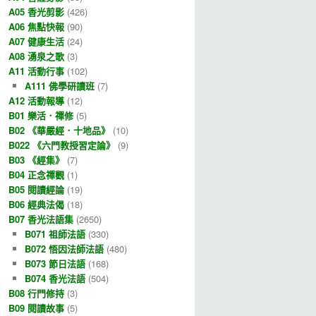
A05 香光剪影
(426)
A06 焦點快報
(90)
A07 健康生活
(24)
A08 湧泉之歌
(3)
A11 活動行事
(102)
A111 佛學研讀班
(7)
A12 活動報導
(12)
B01 樂活．禪修
(5)
B02 《華嚴經．十地品》
(10)
B022 《六門教授習定論》
(9)
B03 《經集》
(7)
B04 正念禪觀
(1)
B05 閱讀經論
(19)
B06 經典法偈
(18)
B07 香光法語集
(2650)
B071 祖師法語
(330)
B072 悟因法師法語
(480)
B073 節日法語
(168)
B074 香光法語
(504)
B08 行門修持
(3)
B09 閱讀故事
(5)