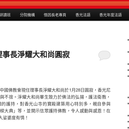
研讀班
分院機構
悟因長老專頁
香光法語
香光年度法語
理事長淨耀大和尚圓寂
驚聞中國佛教會現任理事長淨耀大和尚於1月28日圓寂，香光尼
與不捨。淨耀大和尚畢生致力於佛法的弘揚，護法衛教，
團的護持，對香光山寺的寶殿建築用心特別多，親自參與
樑大典」等，並開示信眾護持佛教，令人感動與感恩！在
入娑婆度有情！