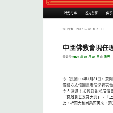
主選單
活動行事
香光剪影
佛學
跳到主內容
跳到第二內容
每日彙整：
2025 年 01 月 31 日
中國佛教會現任
發表於
2025 年 01 月 31 日
由
香光
今（民國114年1月31日）
僧團方丈悟因長老尼深表哀慟
令人感佩！尤其對香光尼僧
「寶殿奠基安寶大典」、「上
此，祈願大和尚乘願再來，迴