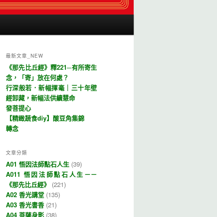
最新文章_NEW
《那先比丘經》釋221─有所寄生
念，「寄」放在何處？
行深般若．新幅揮毫｜三十年壁
經卸藏，新幅法供續慧命
發菩提心
【精緻蔬食diy】酸豆角集錦
轉念
文章分類
A01 悟因法師點石人生
(39)
A011 悟因法師點石人生－－
《那先比丘經》
(221)
A02 香光講堂
(135)
A03 香光書香
(21)
A04 菩薩身影
(38)