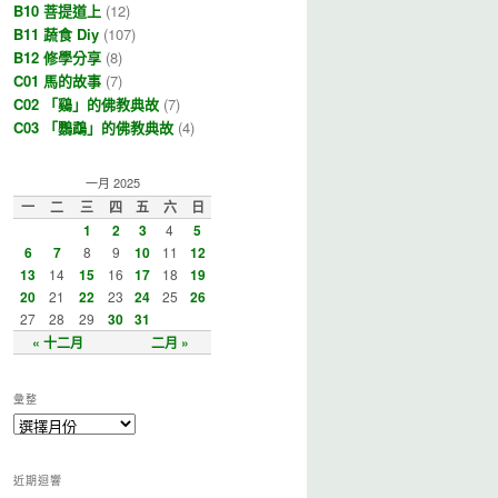
B10 菩提道上
(12)
B11 蔬食 Diy
(107)
B12 修學分享
(8)
C01 馬的故事
(7)
C02 「鷄」的佛教典故
(7)
C03 「鸚鵡」的佛教典故
(4)
一月 2025
一
二
三
四
五
六
日
1
2
3
4
5
6
7
8
9
10
11
12
13
14
15
16
17
18
19
20
21
22
23
24
25
26
27
28
29
30
31
« 十二月
二月 »
彙整
近期迴響