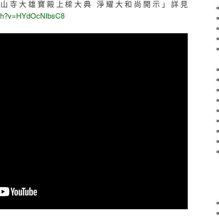
溪香光山寺大雄寶殿上樑大典 淨耀大和尚開示」詳見
atch?v=HYdOcNIbsC8