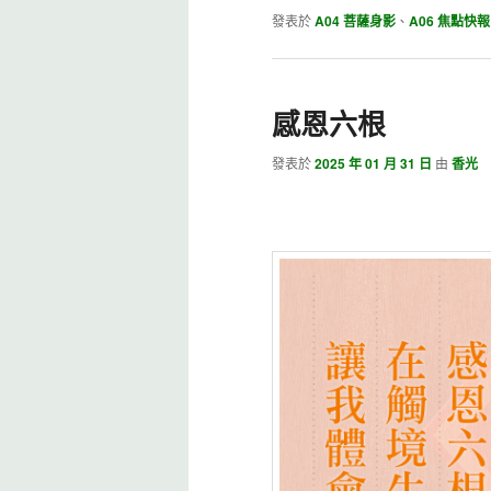
發表於
A04 菩薩身影
、
A06 焦點快報
感恩六根
發表於
2025 年 01 月 31 日
由
香光