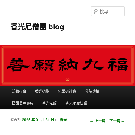
搜
尋
香光尼僧團 blog
主選單
活動行事
香光剪影
佛學研讀班
分院機構
跳到主內容
跳到第二內容
悟因長老專頁
香光法語
香光年度法語
發表於
2025 年 01 月 31 日
由
香光
瀏覽文章
←
上一篇
下一篇
→