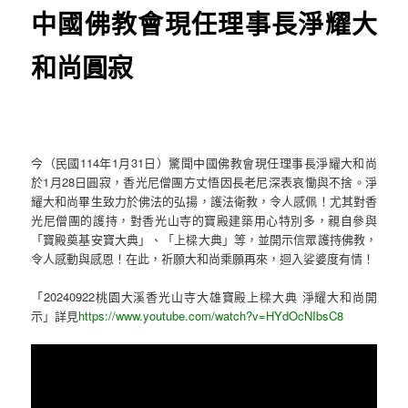
中國佛教會現任理事長淨耀大
和尚圓寂
今（民國114年1月31日）驚聞中國佛教會現任理事長淨耀大和尚
於1月28日圓寂，香光尼僧團方丈悟因長老尼深表哀慟與不捨。淨
耀大和尚畢生致力於佛法的弘揚，護法衛教，令人感佩！尤其對香
光尼僧團的護持，對香光山寺的寶殿建築用心特別多，親自參與
「寶殿奠基安寶大典」、「上樑大典」等，並開示信眾護持佛教，
令人感動與感恩！在此，祈願大和尚乘願再來，迴入娑婆度有情！
「20240922桃園大溪香光山寺大雄寶殿上樑大典 淨耀大和尚開
示」詳見
https://www.youtube.com/watch?v=HYdOcNIbsC8