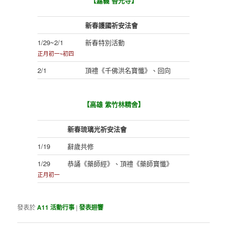
【嘉義 香光寺】
新春護國祈安法會
1/29~2/1
新春特別活動
正月初一~初四
2/1
頂禮《千佛洪名寶懺》、回向
【高雄 紫竹林精舍】
新春琉璃光祈安法會
1/19
辭歲共修
1/29
恭誦《藥師經》、頂禮《藥師寶懺》
正月初一
發表於
A11 活動行事
|
發表迴響