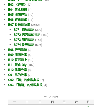
B03 《經集》
(7)
B04 正念禪觀
(1)
B05 閱讀經論
(19)
B06 經典法偈
(18)
B07 香光法語集
(2652)
B071 祖師法語
(330)
B072 悟因法師法語
(480)
B073 節日法語
(168)
B074 香光法語
(506)
B08 行門修持
(3)
B09 閱讀故事
(5)
B10 菩提道上
(12)
B11 蔬食 Diy
(107)
B12 修學分享
(8)
C01 馬的故事
(7)
C02 「鷄」的佛教典故
(7)
C03 「鸚鵡」的佛教典故
(4)
十二月 2024
一
二
三
四
五
六
日
1