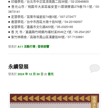
■ 印儀學苑／台北市中正區濟南路二段36號／02-23946800
■ 香光山寺／桃園市大溪區福安里11鄰頭寮路276巷75-1號／03-
3873141
■ 定慧學苑／苗栗市福星街74巷3號／037-272477
■ 養慧學苑／台中市西區大墩十街50號／04-23192007
■ 安慧學苑／嘉義市文化路820號／05-2325165
■ 香 光 寺／嘉義縣竹崎鄉內埔村溪州49之1號／05-2541267
■ 紫竹林精舍／高雄市鳳山區漢慶街60號／07-7133891
發表於
A11 活動行事
|
發表迴響
永續發展
發表於
2024 年 12 月 30 日
由
香光