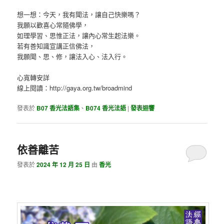
想一想：今天，我有聞法，讓自己快樂嗎？
我願以歡喜心常隨佛學，
如理學習、思惟正法，讓內心常生起法樂。
若有善知識宣講正信佛法，
我願聞、思、修，讓法入心、法入行。
心寬轉安詳
線上閱讀：http://gaya.org.tw/broadmind
發表於
B07 香光法語集
、
B074 香光法語
|
發表迴響
依善離苦
發表於
2024 年 12 月 25 日
由
香光