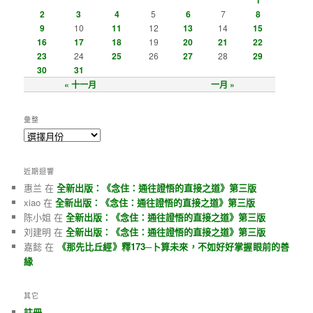
2
3
4
5
6
7
8
9
10
11
12
13
14
15
16
17
18
19
20
21
22
23
24
25
26
27
28
29
30
31
« 十一月
一月 »
彙整
近期迴響
惠兰 在
全新出版：《念住：通往證悟的直接之道》第三版
xiao 在
全新出版：《念住：通往證悟的直接之道》第三版
陈小姐 在
全新出版：《念住：通往證悟的直接之道》第三版
刘建明 在
全新出版：《念住：通往證悟的直接之道》第三版
嘉懿 在
《那先比丘經》釋173─卜算未來，不如好好掌握眼前的善
緣
其它
註冊