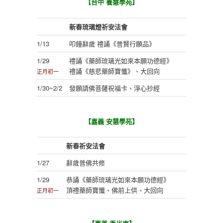
【台中 養慧學苑】
新春琉璃燈祈安法會
1/13
叩鐘辭歲 禮誦《普賢行願品》
1/29
禮誦《藥師琉璃光如來本願功德經》
禮誦《慈悲藥師寶懺》、大回向
正月初一
1/30~2/2
發願請佛菩薩祝福卡、淨心抄經
【嘉義 安慧學苑】
新春祈安法會
1/27
辭歲普佛共修
1/29
恭誦《藥師琉璃光如來本願功德經》
頂禮藥師寶懺、佛前上供、大回向
正月初一