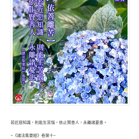
若近惡知識，則能生苦惱，依止賢善人，永離諸憂患。
~《諸法集要經》卷第十~