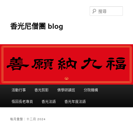
搜
尋
香光尼僧團 blog
主選單
活動行事
香光剪影
佛學研讀班
分院機構
跳到主內容
跳到第二內容
悟因長老專頁
香光法語
香光年度法語
每月彙整：
十二月 2024