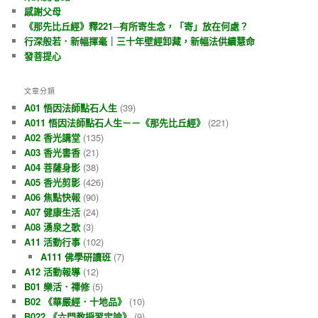
感謝父母
《那先比丘經》釋221─有所寄生念，「寄」放在何處？
行深般若．新幅揮毫｜三十年壁經卸藏，新幅法供續慧命
發菩提心
文章分類
A01 悟因法師點石人生
(39)
A011 悟因法師點石人生－－《那先比丘經》
(221)
A02 香光講堂
(135)
A03 香光書香
(21)
A04 菩薩身影
(38)
A05 香光剪影
(426)
A06 焦點快報
(90)
A07 健康生活
(24)
A08 湧泉之歌
(3)
A11 活動行事
(102)
A111 佛學研讀班
(7)
A12 活動報導
(12)
B01 樂活．禪修
(5)
B02 《華嚴經．十地品》
(10)
B022 《六門教授習定論》
(9)