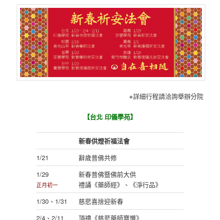
※詳細行程請洽詢舉辦分院
【台北 印儀學苑】
新春供燈祈福法會
1/21
辭歲普佛共修
1/29
新春普佛暨佛前大供
禮誦《藥師經》、《淨行品》
正月初一
1/30、1/31
慈悲喜捨迎新春
2/4、2/11
頂禮《慈悲藥師寶懺》