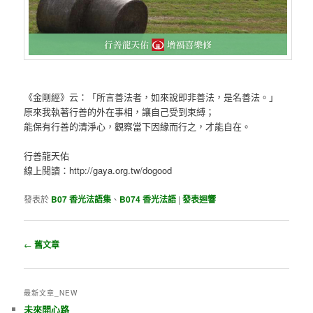
《金剛經》云：「所言善法者，如來說即非善法，是名善法。」
原來我執著行善的外在事相，讓自己受到束縛；
能保有行善的清淨心，觀察當下因緣而行之，才能自在。
行善龍天佑
線上閱讀：http://gaya.org.tw/dogood
發表於
B07 香光法語集
、
B074 香光法語
|
發表迴響
瀏覽文章
←
舊文章
最新文章_NEW
未來開心路