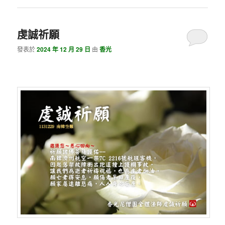
虔誠祈願
發表於
2024 年 12 月 29 日
由
香光