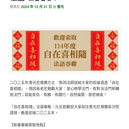
發表於
2024 年 12 月 31 日
由
香光
二〇二五年香光尼僧團方丈 悟因法師送給大家的祝福語是「自在
喜相隨」。悟因長老尼勉勵大家：發心修學法門，有對治法門和轉
依法門；若能有信、有願、有踐行，自然福慧、慈悲綿長！
「自在喜相隨」法語春聯，元旦起歡迎大家前往香光尼僧團各分院
請領，歡喜迎接二〇二五年。
【新春春聯索取地點】