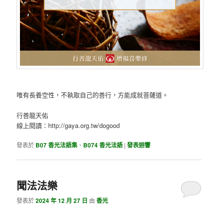
唯有長養空性，不執取自己的善行，方能成就菩薩道。
行善龍天佑
線上閱讀：http://gaya.org.tw/dogood
發表於
B07 香光法語集
、
B074 香光法語
|
發表迴響
聞法法樂
發表於
2024 年 12 月 27 日
由
香光