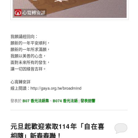
我願誦經回向：
願新的一年平安順利，
願新的一年所求滿願，
我願以美善的心念，
面對未來所有的發生，
讓一切因緣皆吉祥。
心寬轉安詳
線上閱讀：http://gaya.org.tw/broadmind
發表於
B07 香光法語集
、
B074 香光法語
|
發表迴響
元旦起歡迎索取114年「自在喜
相隨」新春春聯！