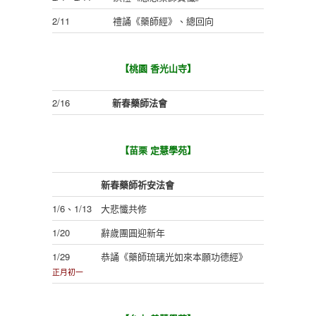
2/11
禮誦《藥師經》、總回向
【桃園 香光山寺】
2/16
新春藥師法會
【苗栗 定慧學苑】
新春藥師祈安法會
1/6、1/13
大悲懺共修
1/20
辭歲團圓迎新年
1/29
恭誦《藥師琉璃光如來本願功德經》
正月初一