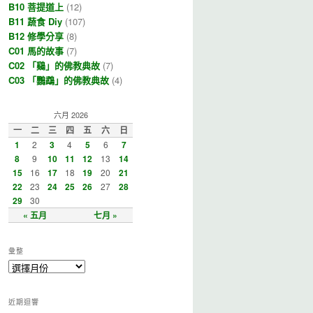
B10 菩提道上
(12)
B11 蔬食 Diy
(107)
B12 修學分享
(8)
C01 馬的故事
(7)
C02 「鷄」的佛教典故
(7)
C03 「鸚鵡」的佛教典故
(4)
六月 2026
一
二
三
四
五
六
日
1
2
3
4
5
6
7
8
9
10
11
12
13
14
15
16
17
18
19
20
21
22
23
24
25
26
27
28
29
30
« 五月
七月 »
彙整
近期迴響