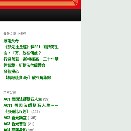
最新文章_NEW
感謝父母
《那先比丘經》釋221─有所寄生
念，「寄」放在何處？
行深般若．新幅揮毫｜三十年壁
經卸藏，新幅法供續慧命
發菩提心
【精緻蔬食diy】酸豆角集錦
文章分類
A01 悟因法師點石人生
(39)
A011 悟因法師點石人生－－
《那先比丘經》
(221)
A02 香光講堂
(135)
A03 香光書香
(21)
A04 菩薩身影
(38)