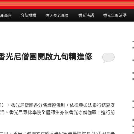
研讀班
分院機構
悟因長老專頁
香光法語
香光年度法語
 香光尼僧團開啟九旬精進修
六日），香光尼僧團各分院謹遵佛制，依律典如法舉行結夏安
活。香光尼眾佛學院全體師生亦依香光寺僧伽藍，進行前
二日，香光尼僧團方丈暨香光尼眾佛學院院長
悟
因長老
上
下