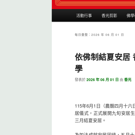
主選單
活動行事
香光剪影
佛學
跳到主內容
跳到第二內容
每日彙整：
2026 年 06 月 01 日
依佛制結夏安居
學
發表於
2026 年 06 月 01 日
由
香光
115年6月1日（農曆四月十
居儀式，正式展開九旬安居生
三月結夏安居。
為如法成就安居因緣，五月十