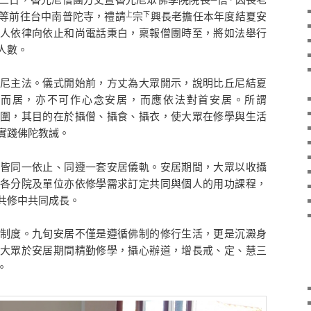
等前往台中南普陀寺，禮請
宗
興長老擔任本年度結夏安
上
下
人依律向依止和尚電話秉白，稟報僧團時至，將如法舉行
人數。
尼主法。儀式開始前，方丈為大眾開示，說明比丘尼結夏
界而居，亦不可作心念安居，而應依法對首安居。所謂
圍，其目的在於攝僧、攝食、攝衣，使大眾在修學與生活
實踐佛陀教誡。
皆同一依止、同遵一套安居儀軌。安居期間，大眾以收攝
各分院及單位亦依修學需求訂定共同與個人的用功課程，
共修中共同成長。
制度。九旬安居不僅是遵循佛制的修行生活，更是沉澱身
大眾於安居期間精勤修學，攝心辦道，增長戒、定、慧三
。