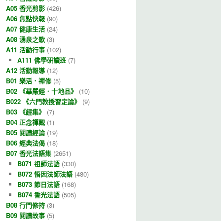
A05 香光剪影
(426)
A06 焦點快報
(90)
A07 健康生活
(24)
A08 湧泉之歌
(3)
A11 活動行事
(102)
A111 佛學研讀班
(7)
A12 活動報導
(12)
B01 樂活．禪修
(5)
B02 《華嚴經．十地品》
(10)
B022 《六門教授習定論》
(9)
B03 《經集》
(7)
B04 正念禪觀
(1)
B05 閱讀經論
(19)
B06 經典法偈
(18)
B07 香光法語集
(2651)
B071 祖師法語
(330)
B072 悟因法師法語
(480)
B073 節日法語
(168)
B074 香光法語
(505)
B08 行門修持
(3)
B09 閱讀故事
(5)