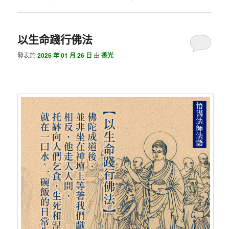
以生命踐行佛法
發表於
2026 年 01 月 26 日
由
香光