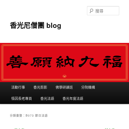
搜
尋
香光尼僧團 blog
主選單
活動行事
香光剪影
佛學研讀班
分院機構
跳到主內容
跳到第二內容
悟因長老專頁
香光法語
香光年度法語
分類彙整：
B073 節日法語