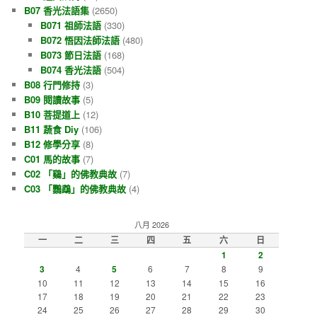
B07 香光法語集
(2650)
B071 祖師法語
(330)
B072 悟因法師法語
(480)
B073 節日法語
(168)
B074 香光法語
(504)
B08 行門修持
(3)
B09 閱讀故事
(5)
B10 菩提道上
(12)
B11 蔬食 Diy
(106)
B12 修學分享
(8)
C01 馬的故事
(7)
C02 「鷄」的佛教典故
(7)
C03 「鸚鵡」的佛教典故
(4)
八月 2026
一
二
三
四
五
六
日
1
2
3
4
5
6
7
8
9
10
11
12
13
14
15
16
17
18
19
20
21
22
23
24
25
26
27
28
29
30