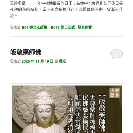
又逢冬至⸺一年中夜晚最長的日子；生命中也會遇到如同冬日長
夜般的灰暗時刻，當下正念祝福自己，渡過這個時期，會漸入佳
境。
發表於
B07 香光法語集
、
B073 節日法語
|
發表迴響
皈敬藥師佛
發表於
2025 年 11 月 19 日
由
香光