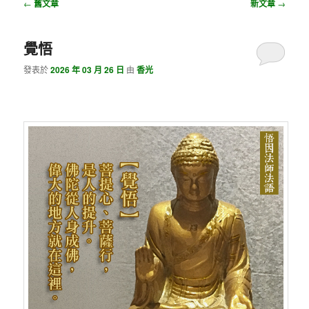
瀏覽文章
←
舊文章
新文章
→
覺悟
發表於
2026 年 03 月 26 日
由
香光