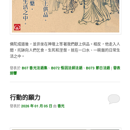
佛陀成道後，並非坐在神壇上等著我們獻上供品。相反，他走入人
間，托缽向人們乞食，生死和涅槃，就在一口水、一碗飯的日常生
活之中。
發表於
B07 香光法語集
、
B072 悟因法師法語
、
B073 節日法語
|
發表
迴響
行動的願力
發表於
2026 年 01 月 05 日
由
香光