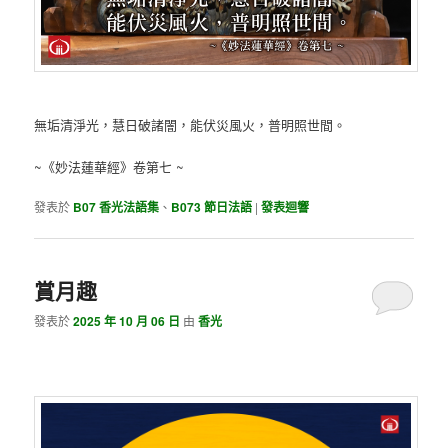
無垢清淨光，慧日破諸闇，能伏災風火，普明照世間。
~《妙法蓮華經》卷第七 ~
發表於
B07 香光法語集
、
B073 節日法語
|
發表迴響
賞月趣
發表於
2025 年 10 月 06 日
由
香光