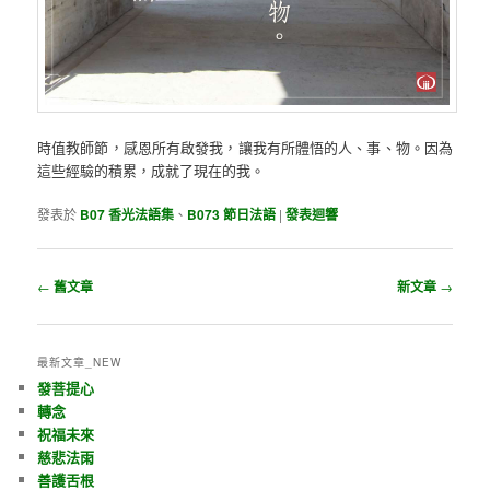
時值教師節，感恩所有啟發我，讓我有所體悟的人、事、物。因為
這些經驗的積累，成就了現在的我。
發表於
B07 香光法語集
、
B073 節日法語
|
發表迴響
瀏覽文章
←
舊文章
新文章
→
最新文章_NEW
發菩提心
轉念
祝福未來
慈悲法雨
善護舌根