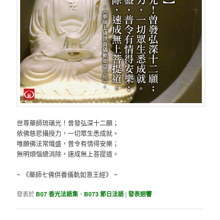
世尊藥師琉璃光！曾發弘深十二願；
依佛慈悲攝授力，一切眾生悉成就。
唯願佛法常熾盛，普令有情得安樂；
無明煩惱總消除，速成無上菩提道。
~ 《藥師七佛供養儀軌如意王經》 ~
發表於
B07 香光法語集
、
B073 節日法語
|
發表迴響