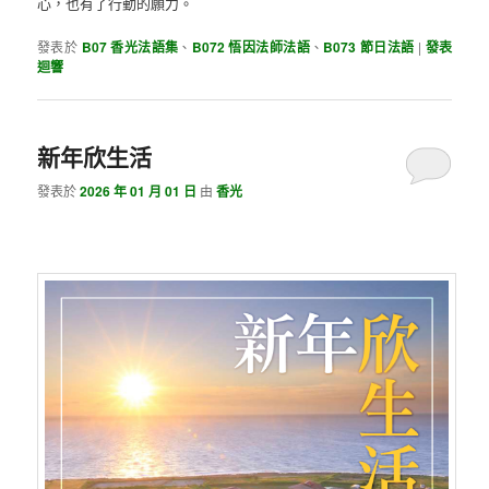
心，也有了行動的願力。
發表於
B07 香光法語集
、
B072 悟因法師法語
、
B073 節日法語
|
發表
迴響
新年欣生活
發表於
2026 年 01 月 01 日
由
香光