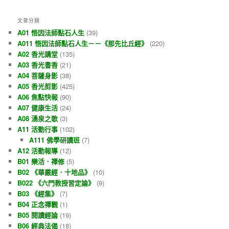
文章分類
A01 悟因法師點石人生
(39)
A011 悟因法師點石人生－－《那先比丘經》
(220)
A02 香光講堂
(135)
A03 香光書香
(21)
A04 菩薩身影
(38)
A05 香光剪影
(425)
A06 焦點快報
(90)
A07 健康生活
(24)
A08 湧泉之歌
(3)
A11 活動行事
(102)
A111 佛學研讀班
(7)
A12 活動報導
(12)
B01 樂活．禪修
(5)
B02 《華嚴經．十地品》
(10)
B022 《六門教授習定論》
(9)
B03 《經集》
(7)
B04 正念禪觀
(1)
B05 閱讀經論
(19)
B06 經典法偈
(18)