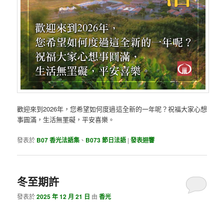
歡迎來到2026年，您希望如何度過這全新的一年呢？祝福大家心想
事圓滿，生活無罣礙，平安喜樂。
發表於
B07 香光法語集
、
B073 節日法語
|
發表迴響
冬至期許
發表於
2025 年 12 月 21 日
由
香光