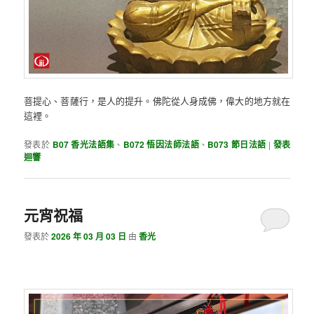
菩提心、菩薩行，是人的提升。佛陀從人身成佛，偉大的地方就在
這裡。
發表於
B07 香光法語集
、
B072 悟因法師法語
、
B073 節日法語
|
發表
迴響
元宵祝福
發表於
2026 年 03 月 03 日
由
香光