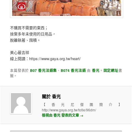
不購買不需要的東西；
捨棄多年未使用的日用品，
脫離執著、囤積。
美心最吉祥
線上閱讀：https://www.gaya.org.tw/heart/
本篇發表於
B07 香光法語集
、
B074 香光法語
由
香光
。
固定網址
書
籤。
關於 香光
【香光尼僧團簡介】
http://www.gaya.org.tw/totle/96dm/
檢視由 香光 發表的文章
→