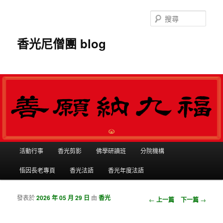
搜
尋
香光尼僧團 blog
主選單
活動行事
香光剪影
佛學研讀班
分院機構
跳到主內容
跳到第二內容
悟因長老專頁
香光法語
香光年度法語
發表於
2026 年 05 月 29 日
由
香光
瀏覽文章
←
上一篇
下一篇
→