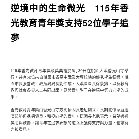
逆境中的生命微光 115年香
光教育青年獎支持52位學子追
夢
115年香光教育青年獎頒獎典禮於5月30日在桃園大溪香光山寺舉
行，共有52位來自桃園市各高中職及大專校院的優秀學生獲獎。桃
園市長張善政、教育局局長劉仲成、大溪區區長徐景揚，以及教育
界與社會各界人士共同出席，見證青年學子在逆境中努力向學的成
果。
香光教育青年獎由香光山寺方丈悟因長老尼創立，長期關懷家庭經
濟弱勢但品德優良、積極向學的青年。悟因長老尼表示，希望透過
獎助與鼓勵，讓青年在追求夢想的道路上獲得支持與力量，也讓努
力被看見。