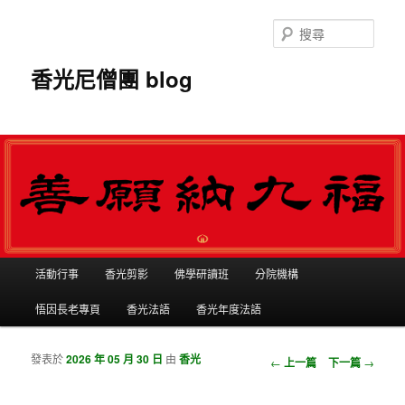
搜
尋
香光尼僧團 blog
主選單
活動行事
香光剪影
佛學研讀班
分院機構
跳到主內容
跳到第二內容
悟因長老專頁
香光法語
香光年度法語
發表於
2026 年 05 月 30 日
由
香光
瀏覽文章
←
上一篇
下一篇
→