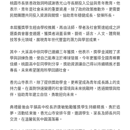
桃園市長張善政致詞時感謝香光山寺長期投入公益與青年教育。他
表示，青年是社會未來的重要資產，除了政府政策推動外，更需要
民間團體共同投入資源與關懷，協助青年穩健成長、發揮所長。
本屆獲獎學生經由學校推薦，再由法師、學者及社會賢達組成之評
選委員會審查遴選，獲獎者涵蓋音樂、藝術、語言、人文、體育競
技等多元領域，展現青年世代豐富的潛力與學習成果。
其中，大溪高中徐同學已連續三年獲獎，他表示，獎學金減輕了求
學與訓練負擔，使自己能專注於棒球發展，今年更獲得全國青棒賽
佳績。桃園高中彭同學則分享，獎助資源讓自己得以持續精進才藝
專長，未來希望運用所學回饋社會。
香光山寺表示，除了提供獎助學金，更希望成為青年成長路上的支
持力量。在面對快速變遷的社會環境與未來挑戰時，透過關懷與陪
伴，協助青年建立自信，勇敢迎向未來。
典禮最後由平鎮高中校長許唐敏勉勵獲獎學生持續精進、勇於追
夢。活動結束後，香光山寺安排午齋，邀請學生、家長及師長共同
交流，在溫馨氣氛中圓滿落幕。