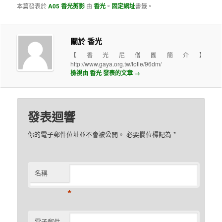
本篇發表於
A05 香光剪影
由
香光
。
固定網址
書籤。
關於 香光
【香光尼僧團簡介】
http://www.gaya.org.tw/totle/96dm/
檢視由 香光 發表的文章
→
發表迴響
你的電子郵件位址並不會被公開。 必要欄位標記為
*
名稱
*
電子郵件