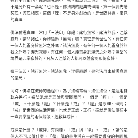
不是另外有一套呢？也不是。佛法講的經典或理論，第一個要先講
契理，與理相應，這個「理」不是另外創造的，是世間普遍、常見
的真理。
佛法驗證真理，常用「三法印」印證：諸行無常、諸法無我、涅槃
寂靜。請問諸位，你體驗過「無常」嗎？真理是普世性的，有任何
一個人能置身於無常之外嗎？諸法無我，有任何一個人能置身於無
我之外嗎？涅槃寂靜，有任何一個人能置身於涅槃之外嗎？涅槃的
境界是非常寂靜的，凡契入涅槃的人都可以體會到那份寂靜。
這三法印，諸行無常、諸法無我、涅槃寂靜，是佛法用來驗證真理
的量尺。
同時，佛法在流傳的過程中，為了法輪常轉、法住法位，是運用雙
軌在進行。這雙軌就是理論與實踐兩門，一個是「經」，一個是
「戒」。什麼是「經」？什麼是「戒」？「經」是原理、理則；
「戒」是世間的生活習慣，也就是正語、正行，這就是佛法傳衍中
一直要掌握的兩個綱領，經教與戒律。
戒律是什麼？「戒律」有兩種，「戒」與「律」。「戒」，講的是
個人不可以做什麼，「律」講的是生活在一起需要遵守的共同規