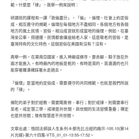
範。什麼是「律」，我舉一例來說明：
研讀班的課程有一課「敦倫盡分」，「倫」，倫理，社會上約定俗
成、相互遵守的規範。倫理在每個地方不盡相同。各個地方有各個
地方的風土民情、習俗，相沿成習就形成當地的倫理，例如，在臺
灣坐公車、搭捷運，民情都會讓座給老人家，這是敬老的習俗，是
臺灣特有的文化特色。這個習俗在美國有沒有？沒有。
再舉一例，在東南亞國家，進入神廟或佛寺，要赤腳、鞋子放在外
面才能進入。有時廟內的地板是乾的、有時是濕的，濕漉漉的也只
能穿著羅漢襪踩著水走過去。
「倫理」是當地約定俗成、需要遵守的共同規範。也就是我們所說
的「律」。
佛陀的弟子對於經教，需要聞熏修、奉行；對於戒律，則需要奉行
至老。戒定慧三學，戒律是共世間，與世間的生活習慣重疊；禪定
也是共世間；惟有智慧是不共世間。
文章出處：悟因法師談人生系列-8-那先比丘經的啟示-105.10(第14
片光碟)-第六十四集-VTS_01_01-13:55-17:52。