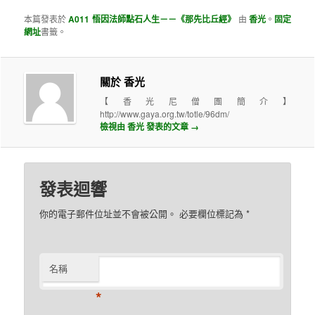
本篇發表於
A011 悟因法師點石人生－－《那先比丘經》
由
香光
。
固定
網址
書籤。
關於 香光
【香光尼僧團簡介】
http://www.gaya.org.tw/totle/96dm/
檢視由 香光 發表的文章
→
發表迴響
你的電子郵件位址並不會被公開。 必要欄位標記為
*
名稱
*