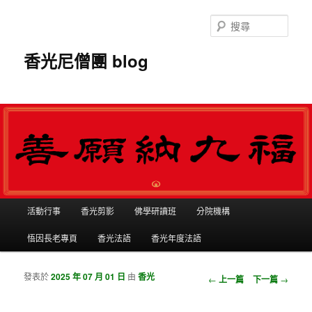
搜
尋
香光尼僧團 blog
主選單
活動行事
香光剪影
佛學研讀班
分院機構
跳到主內容
跳到第二內容
悟因長老專頁
香光法語
香光年度法語
發表於
2025 年 07 月 01 日
由
香光
瀏覽文章
←
上一篇
下一篇
→