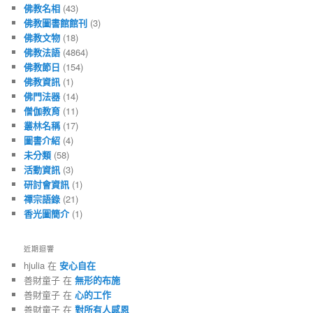
佛教名相
(43)
佛教圖書館館刊
(3)
佛教文物
(18)
佛教法語
(4864)
佛教節日
(154)
佛教資訊
(1)
佛門法器
(14)
僧伽教育
(11)
叢林名稱
(17)
圖書介紹
(4)
未分類
(58)
活動資訊
(3)
研討會資訊
(1)
禪宗語錄
(21)
香光圖簡介
(1)
近期迴響
hjulia 在
安心自在
善財童子 在
無形的布施
善財童子 在
心的工作
善財童子 在
對所有人感恩