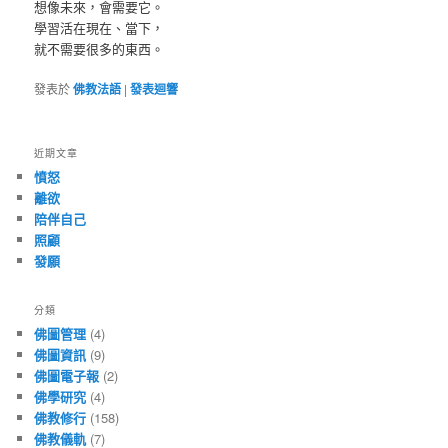
想像未來，會需要它。
學習活在現在、當下，
就不需要很多的東西。
發表於
佛教法語
|
發表迴響
近期文章
憤怒
離欲
陪伴自己
照顧
發願
分類
佛圖管理
(4)
佛圖資訊
(9)
佛圖電子報
(2)
佛學研究
(4)
佛教修行
(158)
佛教儀軌
(7)