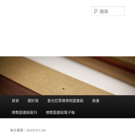
搜
尋
香光尼眾佛學院圖書館部落格
這是香光尼眾佛學院圖書館的部落格，願這座虛擬的知識殿堂，開啟您
智慧的泉源；在這裡尋訪到生命中的善知識，取得終身學習的資源。
主選單
首頁
關於我
香光尼眾佛學院圖書館
臉書
跳到主內容
跳到第二內容
佛教圖書館館刊
佛教圖書館電子報
每日彙整：
2025/01/22