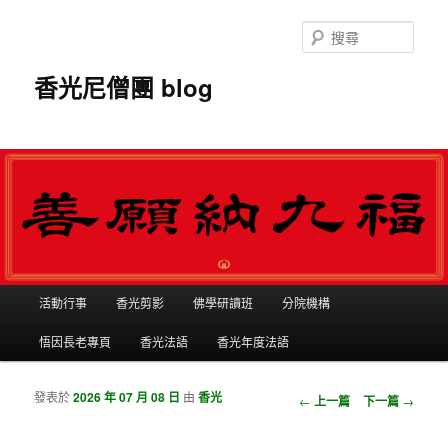
搜
尋
香光尼僧團 blog
主選單
活動行事
香光剪影
佛學研讀班
分院機構
跳到主內容
跳到第二內容
悟因長老專頁
香光法語
香光年度法語
發表於
2026 年 07 月 08 日
由
香光
瀏覽文章
←
上一篇
下一篇
→