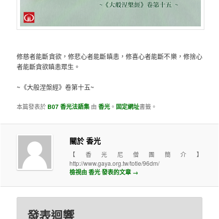
修慈者能斷貪欲，修悲心者能斷瞋恚，修喜心者能斷不樂，修捨心
者能斷貪欲瞋恚眾生。
~《大般涅槃經》卷第十五~
本篇發表於
B07 香光法語集
由
香光
。
固定網址
書籤。
關於 香光
【香光尼僧團簡介】
http://www.gaya.org.tw/totle/96dm/
檢視由 香光 發表的文章
→
發表迴響