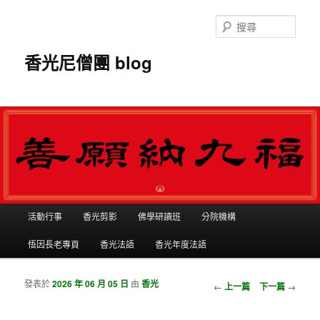
搜
尋
香光尼僧團 blog
主選單
活動行事
香光剪影
佛學研讀班
分院機構
跳到主內容
跳到第二內容
悟因長老專頁
香光法語
香光年度法語
發表於
2026 年 06 月 05 日
由
香光
瀏覽文章
←
上一篇
下一篇
→