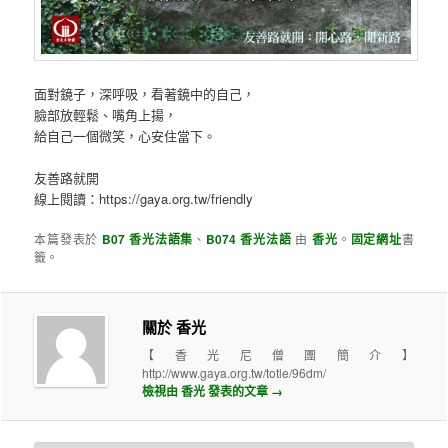
面對鏡子，深呼吸，看著鏡中的自己，
臉部放輕鬆、嘴角上揚，
給自己一個微笑，心安住當下。
友善路就開
線上閱讀：https://gaya.org.tw/friendly
本篇發表於
B07 香光法語集
、
B074 香光法語
由
香光
。
固定網址
書
籤。
關於 香光
【香光尼僧團簡介】
http://www.gaya.org.tw/totle/96dm/
檢視由 香光 發表的文章
→