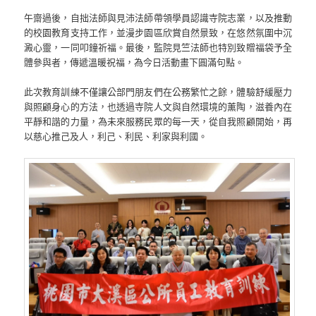
午齋過後，自拙法師與見沛法師帶領學員認識寺院志業，以及推動
的校園教育支持工作，並漫步園區欣賞自然景致，在悠然氛圍中沉
澱心靈，一同叩鐘祈福。最後，監院見竺法師也特別致贈福袋予全
體參與者，傳遞溫暖祝福，為今日活動畫下圓滿句點。
此次教育訓練不僅讓公部門朋友們在公務繁忙之餘，體驗舒緩壓力
與照顧身心的方法，也透過寺院人文與自然環境的薰陶，滋養內在
平靜和諧的力量，為未來服務民眾的每一天，從自我照顧開始，再
以慈心推己及人，利己、利民、利家與利國。