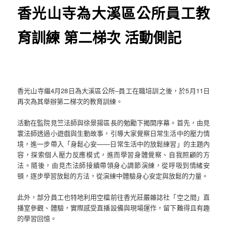
香光山寺為大溪區公所員工教
育訓練 第二梯次 活動側記
香光山寺繼4月28日為大溪區公所–員工在職培訓之後，於5月11日
再次為其舉辦第二梯次的教育訓練。
活動在監院見竺法師與徐景揚區長的勉勵下揭開序幕。首先，由見
寰法師透過小遊戲與生動故事，引導大家覺察日常生活中的壓力情
境，進一步帶入「身鬆心安——日常生活中的放鬆練習」的主題內
容，探索個人壓力反應模式，進而學習身體覺察、自我照顧的方
法。隨後，由見杰法師接續帶領身心調節演練，從呼吸到情緒安
頓，逐步學習放鬆的方法，從演練中體驗身心安定與放鬆的力量。
此外，部分員工也特地利用空檔前往香光莊嚴雜誌社「空之間」直
播室參觀、體驗，實際感受直播設備與現場運作，留下難得且有趣
的學習回憶。