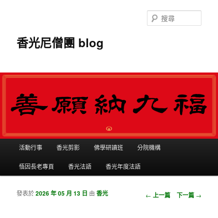
搜
尋
香光尼僧團 blog
主選單
活動行事
香光剪影
佛學研讀班
分院機構
跳到主內容
跳到第二內容
悟因長老專頁
香光法語
香光年度法語
發表於
2026 年 05 月 13 日
由
香光
瀏覽文章
←
上一篇
下一篇
→