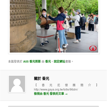
本篇發表於
A05 香光剪影
由
香光
。
固定網址
書籤。
關於 香光
【香光尼僧團簡介】
http://www.gaya.org.tw/totle/96dm/
檢視由 香光 發表的文章
→