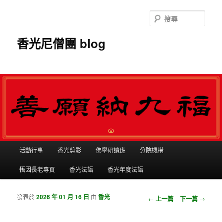
搜
尋
香光尼僧團 blog
主選單
活動行事
香光剪影
佛學研讀班
分院機構
跳到主內容
跳到第二內容
悟因長老專頁
香光法語
香光年度法語
發表於
2026 年 01 月 16 日
由
香光
瀏覽文章
←
上一篇
下一篇
→