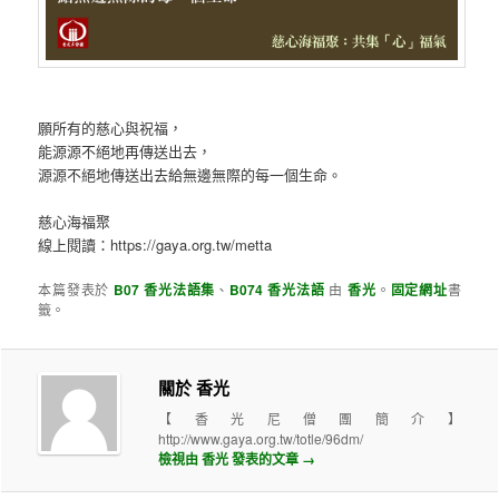
願所有的慈心與祝福，
能源源不絕地再傳送出去，
源源不絕地傳送出去給無邊無際的每一個生命。
慈心海福聚
線上閱讀：https://gaya.org.tw/metta
本篇發表於
B07 香光法語集
、
B074 香光法語
由
香光
。
固定網址
書
籤。
關於 香光
【香光尼僧團簡介】
http://www.gaya.org.tw/totle/96dm/
檢視由 香光 發表的文章
→