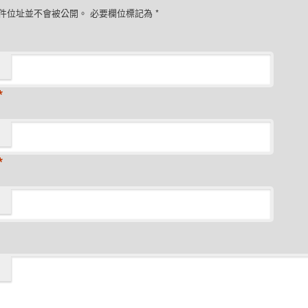
件位址並不會被公開。 必要欄位標記為
*
*
*