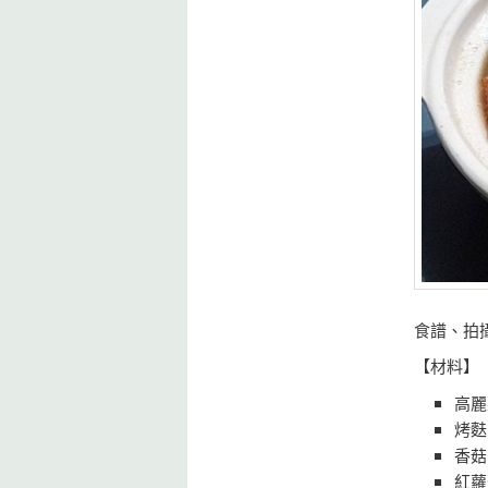
食譜、拍
【材料】
高麗
烤麩
香
紅蘿