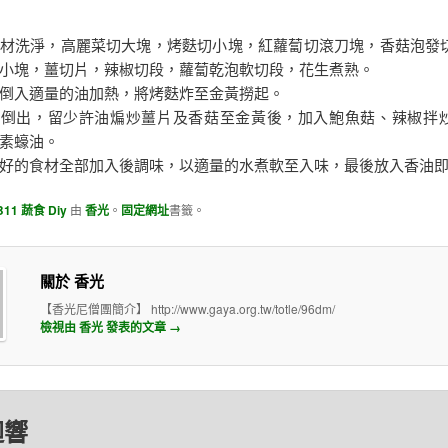
材洗淨，高麗菜切大塊，烤麩切小塊，紅蘿蔔切滾刀塊，香菇泡發
小塊，薑切片，辣椒切段，蘿蔔乾泡軟切段，花生煮熟。
倒入適量的油加熱，將烤麩炸至金黃撈起。
油倒出，留少許油煸炒薑片及香菇至金黃後，加入鮑魚菇、辣椒拌
素蠔油。
好的食材全部加入後調味，以適量的水煮軟至入味，最後放入香油
B11 蔬食 Diy
由
香光
。
固定網址
書籤。
關於 香光
【香光尼僧團簡介】 http://www.gaya.org.tw/totle/96dm/
檢視由 香光 發表的文章
→
迴響