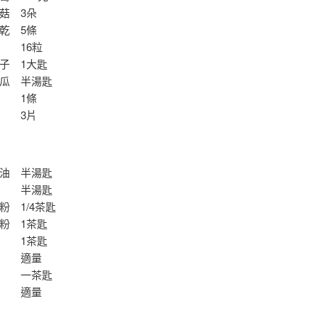
菇 3朵
乾 5條
 16粒
子 1大匙
瓜 半湯匙
椒 1條
 3片
】
油 半湯匙
油 半湯匙
粉 1/4茶匙
粉 1茶匙
糖 1茶匙
巴 適量
油 一茶匙
水 適量