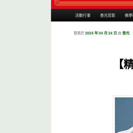
主選單
活動行事
香光剪影
佛學
跳到主內容
跳到第二內容
發表於
2024 年 04 月 24 日
由
香光
【精