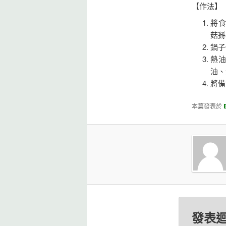
【作法】
將食
菇掰
鍋子
熱
油、
將備
本篇發表於
發表