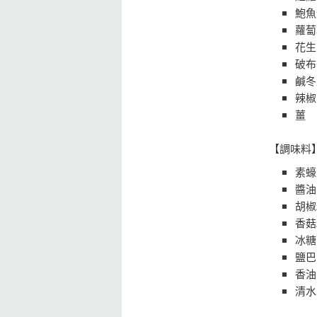
鮑魚
蘿蔔
花生
破布
鹹冬
辣
薑
【調味料
素蠔
醬
胡椒
香菇
冰
鹽
香
清