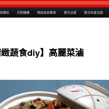
研讀班
分院機構
悟因長老專頁
香光法語
香光年度法語
緻蔬食diy】高麗菜滷