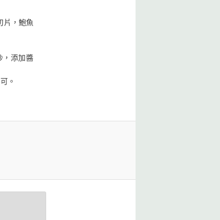
切片，鮑魚
炒，添加醬
即可。