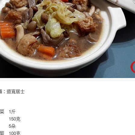
攝：道寬居士
菜 1斤
 150克
菇 5朵
蔔 100克