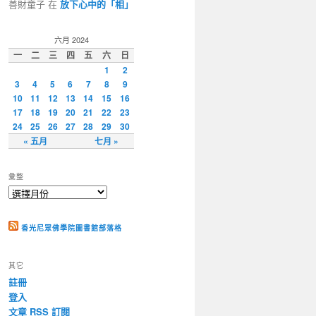
善財童子 在
放下心中的「相」
六月 2024
一
二
三
四
五
六
日
1
2
3
4
5
6
7
8
9
10
11
12
13
14
15
16
17
18
19
20
21
22
23
24
25
26
27
28
29
30
« 五月
七月 »
彙整
香光尼眾佛學院圖書館部落格
其它
註冊
登入
文章
RSS
訂閱