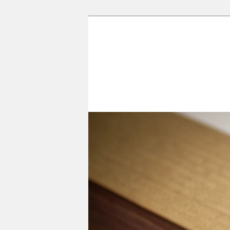
香光尼眾佛學
這是香光尼眾佛學院圖書館的部
訪到生命中的善知識，取得終身