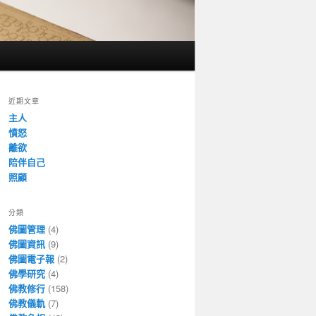
近期文章
主人
憤怒
離欲
陪伴自己
照顧
分類
佛圖管理
(4)
佛圖資訊
(9)
佛圖電子報
(2)
佛學研究
(4)
佛教修行
(158)
佛教儀軌
(7)