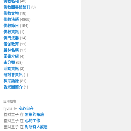
佛教名相
(43)
佛教圖書館館刊
(3)
佛教文物
(18)
佛教法語
(4865)
佛教節日
(154)
佛教資訊
(1)
佛門法器
(14)
僧伽教育
(11)
叢林名稱
(17)
圖書介紹
(4)
未分類
(58)
活動資訊
(3)
研討會資訊
(1)
禪宗語錄
(21)
香光圖簡介
(1)
近期迴響
hjulia 在
安心自在
善財童子 在
無形的布施
善財童子 在
心的工作
善財童子 在
對所有人感恩