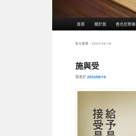
主選單
首頁
關於我
香光尼眾佛
跳到主內容
跳到第二內容
每日彙整：
2024/06/16
施與受
發表於
2024/06/16