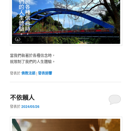
當我們執著於各種信念時，
就限制了我們的人生體驗。
發表於
佛教法語
|
發表迴響
不依賴人
發表於
2024/05/26