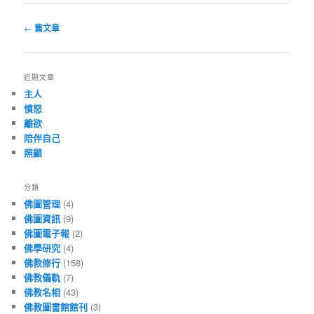
瀏覽文章
←
舊文章
近期文章
主人
憤怒
離欲
陪伴自己
照顧
分類
佛圖管理
(4)
佛圖資訊
(9)
佛圖電子報
(2)
佛學研究
(4)
佛教修行
(158)
佛教儀軌
(7)
佛教名相
(43)
佛教圖書館館刊
(3)