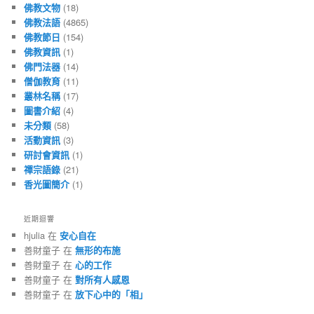
佛教文物
(18)
佛教法語
(4865)
佛教節日
(154)
佛教資訊
(1)
佛門法器
(14)
僧伽教育
(11)
叢林名稱
(17)
圖書介紹
(4)
未分類
(58)
活動資訊
(3)
研討會資訊
(1)
禪宗語錄
(21)
香光圖簡介
(1)
近期迴響
hjulia 在
安心自在
善財童子 在
無形的布施
善財童子 在
心的工作
善財童子 在
對所有人感恩
善財童子 在
放下心中的「相」