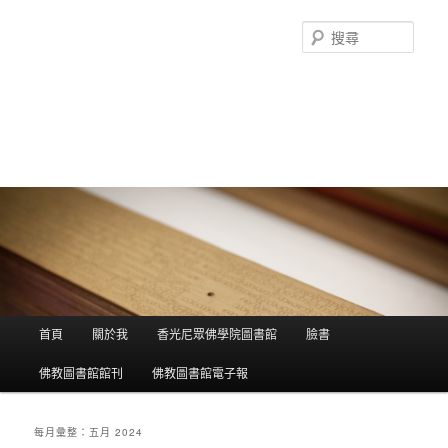
搜
尋
香光尼眾佛學院圖書館部落格
這是香光尼眾佛學院圖書館的部落格，願這座虛擬的知識殿堂，開啟您
智慧的泉源；在這裡尋訪到生命中的善知識，取得終身學習的資源。
主選單
首頁
關於我
香光尼眾佛學院圖書館
臉書
跳到主內容
跳到第二內容
佛教圖書館館刊
佛教圖書館電子報
每月彙整：
五月 2024