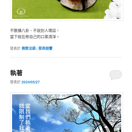
不散播八卦、不說別人壞話，
當下就在修自己的口業清淨。
發表於
佛教法語
|
發表迴響
執著
發表於
2024/05/27