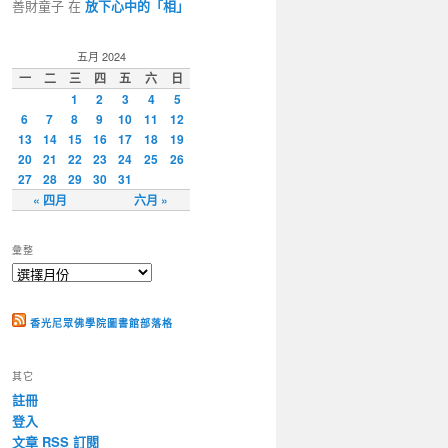
善財童子 在
放下心中的「相」
五月 2024
一
二
三
四
五
六
日
1
2
3
4
5
6
7
8
9
10
11
12
13
14
15
16
17
18
19
20
21
22
23
24
25
26
27
28
29
30
31
« 四月
六月 »
彙整
香光尼眾佛學院圖書館部落格
其它
註冊
登入
文章
RSS
訂閱