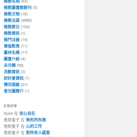
佛教名相
(43)
佛教圖書館館刊
(3)
佛教文物
(18)
佛教法語
(4865)
佛教節日
(154)
佛教資訊
(1)
佛門法器
(14)
僧伽教育
(11)
叢林名稱
(17)
圖書介紹
(4)
未分類
(58)
活動資訊
(3)
研討會資訊
(1)
禪宗語錄
(21)
香光圖簡介
(1)
近期迴響
hjulia 在
安心自在
善財童子 在
無形的布施
善財童子 在
心的工作
善財童子 在
對所有人感恩