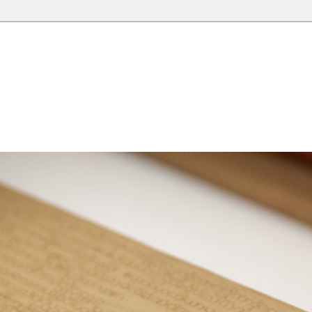
院圖書館部落格
落格，願這座虛擬的知識殿堂，開啟您智慧的泉源；在這裡尋
學習的資源。