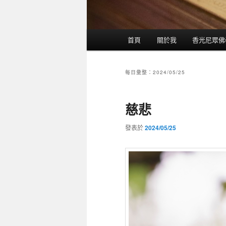
主選單
首頁
關於我
香光尼眾佛
跳到主內容
跳到第二內容
每日彙整：
2024/05/25
慈悲
發表於
2024/05/25