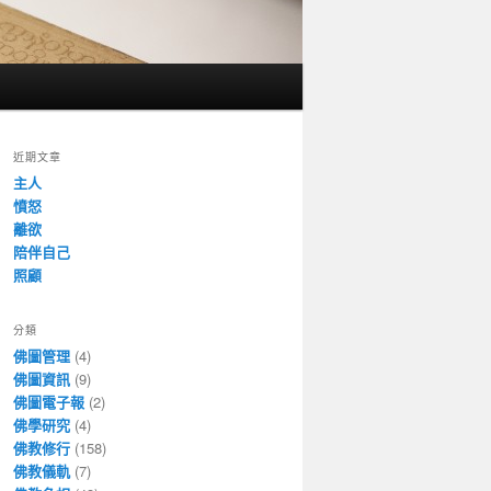
近期文章
主人
憤怒
離欲
陪伴自己
照顧
分類
佛圖管理
(4)
佛圖資訊
(9)
佛圖電子報
(2)
佛學研究
(4)
佛教修行
(158)
佛教儀軌
(7)