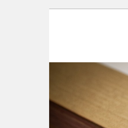
香光尼眾佛學
這是香光尼眾佛學院圖書館的部
訪到生命中的善知識，取得終身