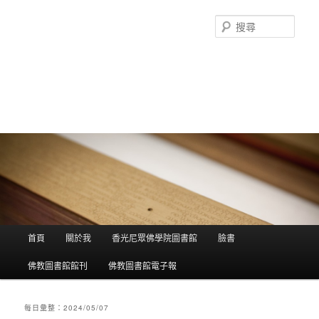
搜
尋
香光尼眾佛學院圖書館部落格
這是香光尼眾佛學院圖書館的部落格，願這座虛擬的知識殿堂，開啟您
智慧的泉源；在這裡尋訪到生命中的善知識，取得終身學習的資源。
主選單
首頁
關於我
香光尼眾佛學院圖書館
臉書
跳到主內容
跳到第二內容
佛教圖書館館刊
佛教圖書館電子報
每日彙整：
2024/05/07