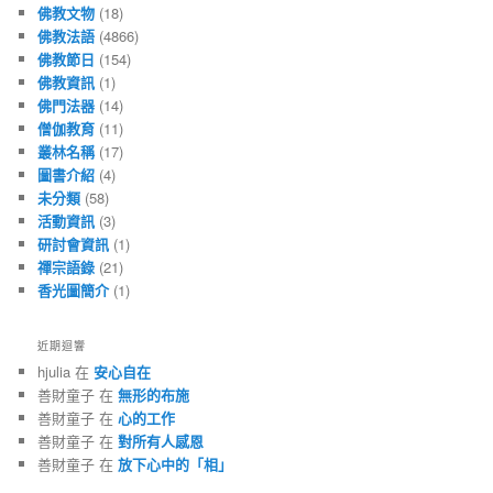
佛教文物
(18)
佛教法語
(4866)
佛教節日
(154)
佛教資訊
(1)
佛門法器
(14)
僧伽教育
(11)
叢林名稱
(17)
圖書介紹
(4)
未分類
(58)
活動資訊
(3)
研討會資訊
(1)
禪宗語錄
(21)
香光圖簡介
(1)
近期迴響
hjulia 在
安心自在
善財童子 在
無形的布施
善財童子 在
心的工作
善財童子 在
對所有人感恩
善財童子 在
放下心中的「相」