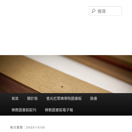
搜
尋
香光尼眾佛學院圖書館部落格
這是香光尼眾佛學院圖書館的部落格，願這座虛擬的知識殿堂，開啟您
智慧的泉源；在這裡尋訪到生命中的善知識，取得終身學習的資源。
主選單
首頁
關於我
香光尼眾佛學院圖書館
臉書
跳到主內容
跳到第二內容
佛教圖書館館刊
佛教圖書館電子報
每日彙整：
2023/10/03