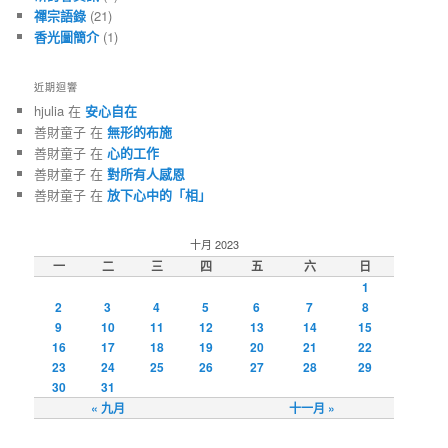
禪宗語錄
(21)
香光圖簡介
(1)
近期迴響
hjulia 在
安心自在
善財童子 在
無形的布施
善財童子 在
心的工作
善財童子 在
對所有人感恩
善財童子 在
放下心中的「相」
十月 2023
一
二
三
四
五
六
日
1
2
3
4
5
6
7
8
9
10
11
12
13
14
15
16
17
18
19
20
21
22
23
24
25
26
27
28
29
30
31
« 九月
十一月 »