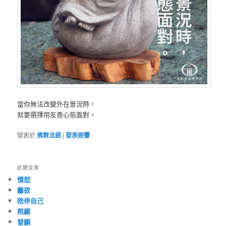
當你無法改變外在景況時，
就要選擇用友善心態面對。
發表於
佛教法語
|
發表迴響
近期文章
憤怒
離欲
陪伴自己
照顧
發願