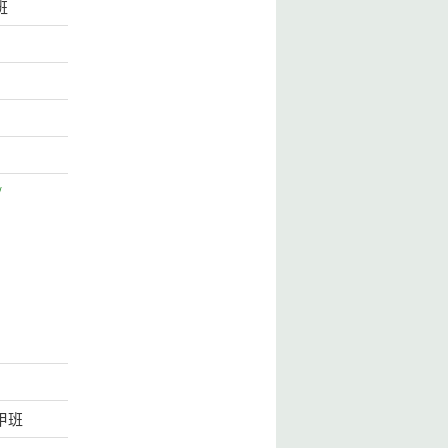
班
/
甲班