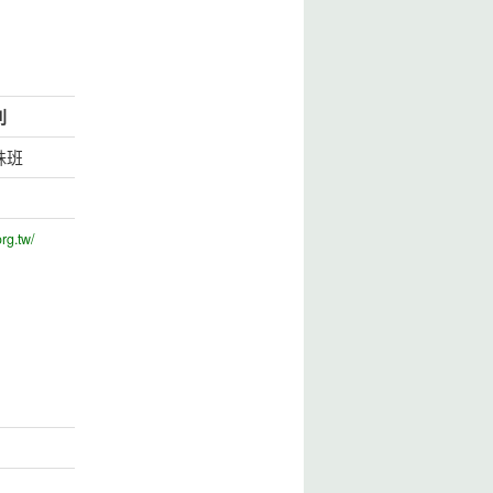
別
殊班
org.tw/