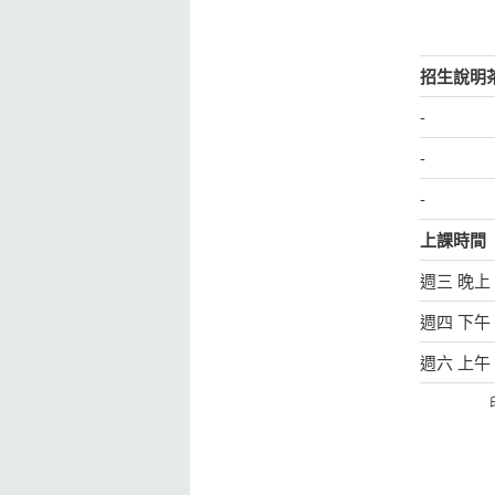
招生說明
-
-
-
上課時間
週三 晚上 7
週四 下午 2
週六 上午 1