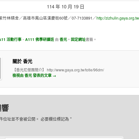
114 年 10 月 19 日
紫竹林精舍／高雄市鳳山區漢慶街60號／07-7133891／
http://zizhulin.gaya.org.tw
A11 活動行事
、
A111 佛學研讀班
由
香光
。
固定網址
書籤。
關於 香光
【香光尼僧團簡介】 http://www.gaya.org.tw/totle/96dm/
檢視由 香光 發表的文章
→
迴響
件位址並不會被公開。 必要欄位標記為
*