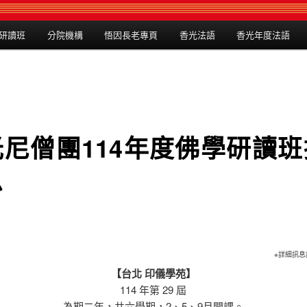
研讀班
分院機構
悟因長老專頁
香光法語
香光年度法語
光尼僧團114年度佛學研讀班
息
※詳細訊
【台北 印儀學苑】
114 年第 29 屆
為期二年，共六學期，2、5、9月開課。