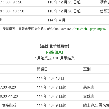
7：30~ 9：20
113 年 12 月 25 日起
精進
9：00~ 10：50
113 年 12 月 26 日起
信願
禮
114 年 4 月
安慧學苑／嘉義市東區文化路820號／05-2325165／
http://anhui.gaya.org.tw/
【高雄 紫竹林精舍】
[招生訊息]
7 月始業式，10 月畢結業
開課日
班別
114 年 7 月 13 日
:30~9:20
114 年 7 月 7 日起
慈願班
:30~11:20
114 年 7 月 7 日起
文殊班
，隨時觀看
114 年 7 月 9 日起
線上專班 雲來