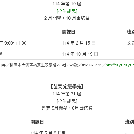
114 年第 19 屆
[招生訊息]
2 月開學，10 月畢結業
開課日
班
9:00~11:00
114 年 2 月 15 日
文
禮
114 年 10 月 19 日
寺／桃園市大溪區福安里頭寮路276巷75-1號／03-3873141／
http://gaya.gaya.
【苗栗 定慧學苑】
114 年第 31 屆
[招生訊息]
暫定 5月開學，8月畢結業
開課日
班別
114 年 5 月 8 日起
-