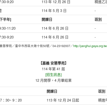
30-9:20
113 年 12 月 26 日
精進乙
禮
114 年 5 月 3 日
-
下半年]
開課日
班別
30-11:20
114 年 6 月 26 日
-
30-9:20
114 年 6 月 26 日
-
養慧學苑／臺中市西區大墩十街50號／04-23192007／
http://yanghui.gaya.org.tw
【嘉義 安慧學苑】
114 年第 41 屆
[招生訊息]
12 月開學，4 月畢結業
開課日
班別
7：30~ 9：20
113 年 12 月 24 日起
精進