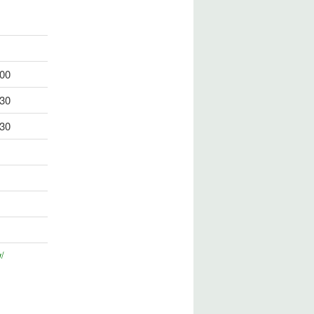
00
30
30
w/