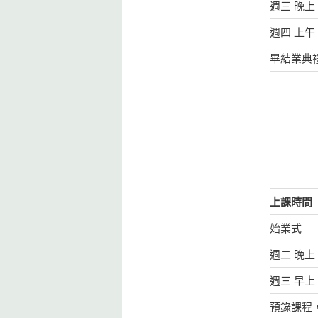
週三 晚上 
週四 上午 
畢結業典
上課時間
始業式
週二 晚上 7
週三 早上 9
預錄課程