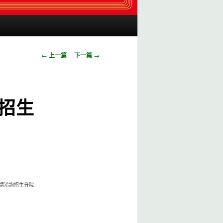
瀏覽文章
←
上一篇
下一篇
→
招生
息請洽詢招生分院