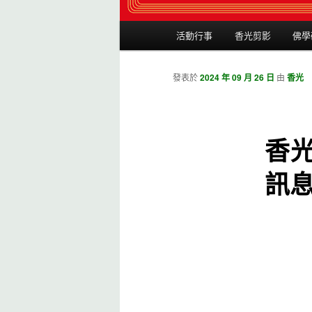
主選單
活動行事
香光剪影
佛學
跳到主內容
跳到第二內容
發表於
2024 年 09 月 26 日
由
香光
香
訊