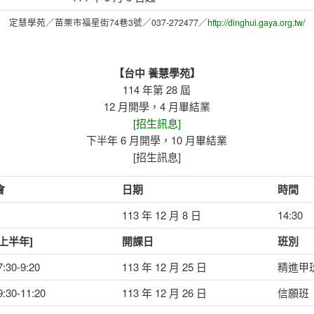
定慧學苑／苗栗市福星街74巷3號／037-272477／
http://dinghui.gaya.org.tw/
【台中 養慧學苑】
114 年第 28 屆
12 月開學，4 月畢結業
[招生訊息]
下半年 6 月開學，10 月畢結業
[招生訊息]
會
日期
時間
113 年 12 月 8 日
14:30
上半年]
開課日
班別
30-9:20
113 年 12 月 25 日
精進甲
30-11:20
113 年 12 月 26 日
信願班