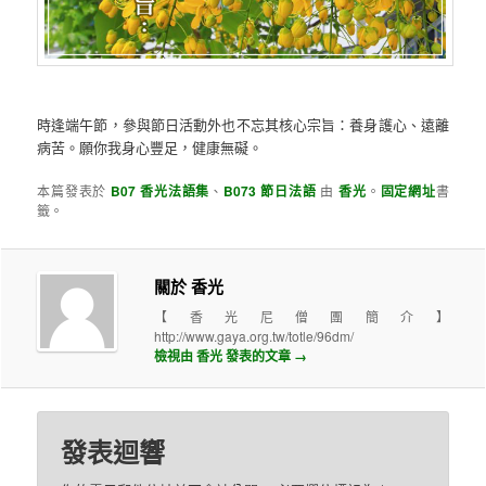
時逢端午節，參與節日活動外也不忘其核心宗旨：養身護心、遠離
病苦。願你我身心豐足，健康無礙。
本篇發表於
B07 香光法語集
、
B073 節日法語
由
香光
。
固定網址
書
籤。
關於 香光
【香光尼僧團簡介】
http://www.gaya.org.tw/totle/96dm/
檢視由 香光 發表的文章
→
發表迴響