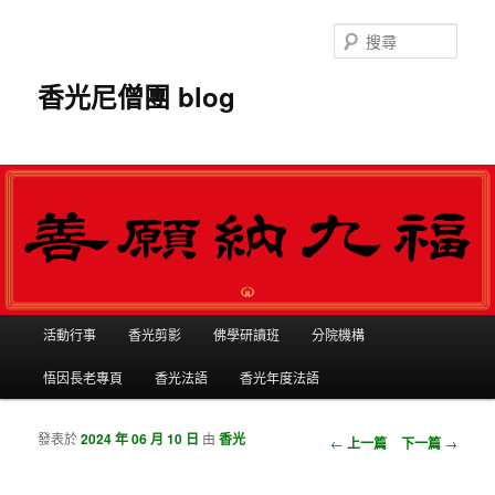
搜
尋
香光尼僧團 blog
主選單
活動行事
香光剪影
佛學研讀班
分院機構
跳到主內容
跳到第二內容
悟因長老專頁
香光法語
香光年度法語
發表於
2024 年 06 月 10 日
由
香光
瀏覽文章
←
上一篇
下一篇
→