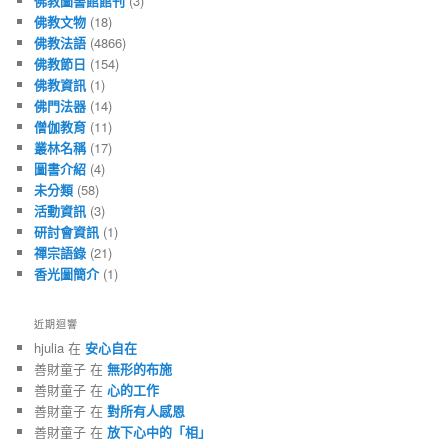
佛教圖書館館刊
(3)
佛教文物
(18)
佛教法語
(4866)
佛教節日
(154)
佛教資訊
(1)
佛門法器
(14)
僧伽教育
(11)
叢林名稱
(17)
圖書介紹
(4)
未分類
(58)
活動資訊
(3)
研討會資訊
(1)
禪宗語錄
(21)
香光圖簡介
(1)
近期迴響
hjulia 在
安心自在
善財童子 在
無形的布施
善財童子 在
心的工作
善財童子 在
對所有人感恩
善財童子 在
放下心中的「相」