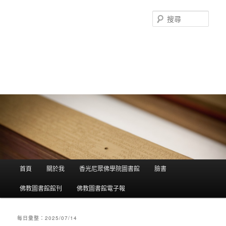
搜
尋
香光尼眾佛學院圖書館部落格
這是香光尼眾佛學院圖書館的部落格，願這座虛擬的知識殿堂，開啟您
智慧的泉源；在這裡尋訪到生命中的善知識，取得終身學習的資源。
主選單
首頁
關於我
香光尼眾佛學院圖書館
臉書
跳到主內容
跳到第二內容
佛教圖書館館刊
佛教圖書館電子報
每日彙整：
2025/07/14