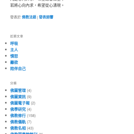
若將心向內求，希望從心湧現。
發表於
佛教法語
|
發表迴響
近期文章
呼吸
主人
憤怒
離欲
陪伴自己
分類
佛圖管理
(4)
佛圖資訊
(9)
佛圖電子報
(2)
佛學研究
(4)
佛教修行
(158)
佛教儀軌
(7)
佛教名相
(43)