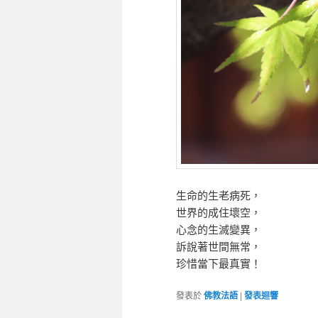
生命的生老病死，
世界的成住壞空，
心念的生滅變異，
訴說著世間無常，
珍惜當下最真實！
發表於
佛教法語
|
發表迴響