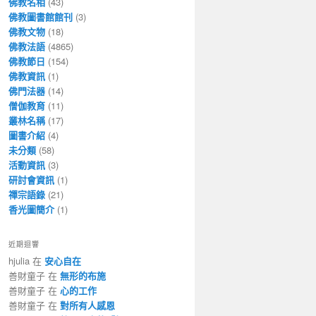
佛教名相
(43)
佛教圖書館館刊
(3)
佛教文物
(18)
佛教法語
(4865)
佛教節日
(154)
佛教資訊
(1)
佛門法器
(14)
僧伽教育
(11)
叢林名稱
(17)
圖書介紹
(4)
未分類
(58)
活動資訊
(3)
研討會資訊
(1)
禪宗語錄
(21)
香光圖簡介
(1)
近期迴響
hjulia 在
安心自在
善財童子 在
無形的布施
善財童子 在
心的工作
善財童子 在
對所有人感恩