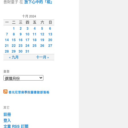
善財童子 在
放下心中的「相」
十月 2024
一
二
三
四
五
六
日
1
2
3
4
5
6
7
8
9
10
11
12
13
14
15
16
17
18
19
20
21
22
23
24
25
26
27
28
29
30
31
« 九月
十一月 »
彙整
香光尼眾佛學院圖書館部落格
其它
註冊
登入
文章
RSS
訂閱