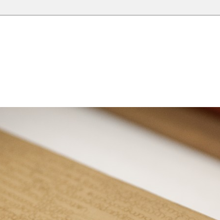
院圖書館部落格
落格，願這座虛擬的知識殿堂，開啟您智慧的泉源；在這裡尋
學習的資源。