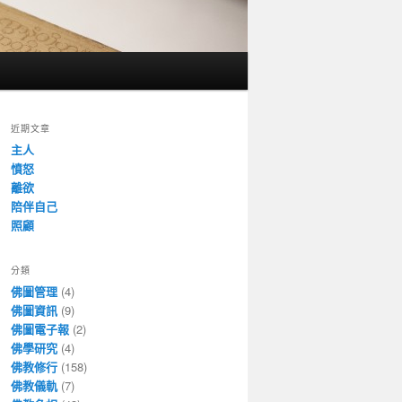
近期文章
主人
憤怒
離欲
陪伴自己
照顧
分類
佛圖管理
(4)
佛圖資訊
(9)
佛圖電子報
(2)
佛學研究
(4)
佛教修行
(158)
佛教儀軌
(7)