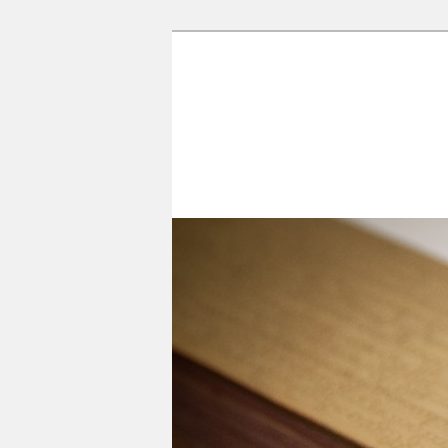
香光尼眾佛學
這是香光尼眾佛學院圖書館的部
訪到生命中的善知識，取得終身