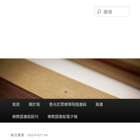
搜
尋
香光尼眾佛學院圖書館部落格
這是香光尼眾佛學院圖書館的部落格，願這座虛擬的知識殿堂，開啟您
智慧的泉源；在這裡尋訪到生命中的善知識，取得終身學習的資源。
主選單
首頁
關於我
香光尼眾佛學院圖書館
臉書
跳到主內容
跳到第二內容
佛教圖書館館刊
佛教圖書館電子報
每日彙整：
2024/07/16