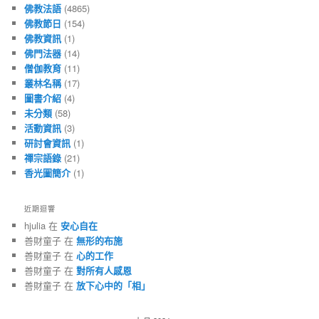
佛教法語
(4865)
佛教節日
(154)
佛教資訊
(1)
佛門法器
(14)
僧伽教育
(11)
叢林名稱
(17)
圖書介紹
(4)
未分類
(58)
活動資訊
(3)
研討會資訊
(1)
禪宗語錄
(21)
香光圖簡介
(1)
近期迴響
hjulia 在
安心自在
善財童子 在
無形的布施
善財童子 在
心的工作
善財童子 在
對所有人感恩
善財童子 在
放下心中的「相」