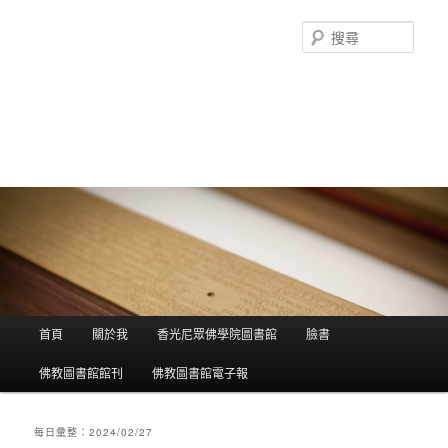
搜
尋
香光尼眾佛學院圖書館部落格
這是香光尼眾佛學院圖書館的部落格，願這座虛擬的知識殿堂，開啟您
智慧的泉源；在這裡尋訪到生命中的善知識，取得終身學習的資源。
主選單
首頁
關於我
香光尼眾佛學院圖書館
臉書
跳到主內容
跳到第二內容
佛教圖書館館刊
佛教圖書館電子報
每日彙整：
2024/02/27