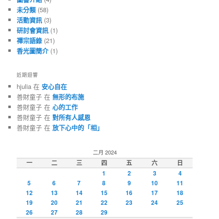
未分類
(58)
活動資訊
(3)
研討會資訊
(1)
禪宗語錄
(21)
香光圖簡介
(1)
近期迴響
hjulia 在
安心自在
善財童子 在
無形的布施
善財童子 在
心的工作
善財童子 在
對所有人感恩
善財童子 在
放下心中的「相」
二月 2024
一
二
三
四
五
六
日
1
2
3
4
5
6
7
8
9
10
11
12
13
14
15
16
17
18
19
20
21
22
23
24
25
26
27
28
29