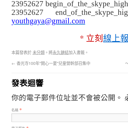
23952627
begin_of_the_skype_high
23952627
end_of_the_skype_hig
youthgaya@gmail.com
* 立刻
線上
本篇發表於
未分類
。將
永久鏈結
加入書籤。
←
香光寺100年"開心一夏"兒童營幹部召集中
發表迴響
你的電子郵件位址並不會被公開。 
*
名稱
*