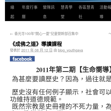
緣
年度行事
營隊訊
慧青學
各區慧青
活動
起
曆
息
堂
社
導
←
香光寺100年"開心一夏"兒童營幹部召集中
《成佛之道》導讀課程
發表於
2011 年 08 月 12 日
由
blog_youthgaya
2011
年第二期【生命嚮導
為甚麼要讀歷史？因為，過往就
歷史沒有任何例子顯示，社會可
功維持道德規範。
既然宗教是史冊裡的不死力量，