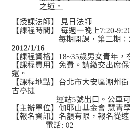
之道。
【授課法師】 見日法師
【課程時間】
每週一晚上
7:20-9:
每期開課，第二
期：
2012/1/16
【課程資格】
18~35
歲男女青年，
【課程費用】免費。請繳交出席保
還。
【課程地點】台北市大安區潮州街
古亭捷
運站
5
號出口。公車可搭乘
【主辦單位】伽耶山基金會
慧青
【報名資訊】名額有限，報名從速
電話
:
02-