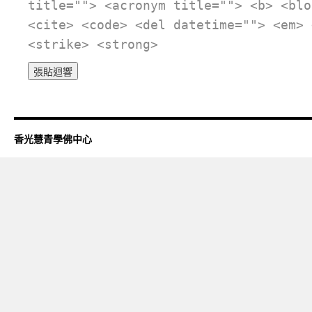
title=""> <acronym title=""> <b> <blo
<cite> <code> <del datetime=""> <em> 
<strike> <strong>
香光慧青學佛中心