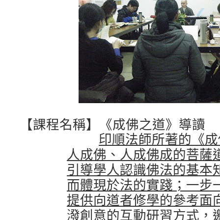
【課程名稱】《成佛之道》導讀
印順法師所著的《成
人成佛成的菩薩
人成佛、
引導學人
認
識佛法的基本
而體現於
法的
實踐；一步
提供向道
者修學
的參考面
潑創意的
互動研習
方式，