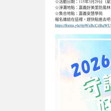
☆活動日期：115年3月29日（
☆淨灘地點：嘉義好美里防風林
☆集合地點：嘉義安慧學苑
報名連結在這裡，趕快點進去吧
https://forms.gle/4pWxBcCzBqW