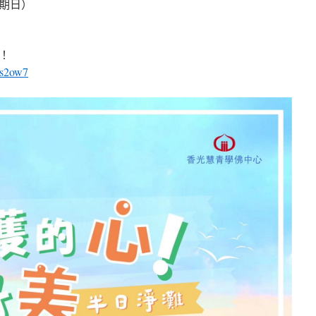
星期日）
！
Us2ow7