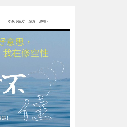
青春的願力 = 醒覺 + 關懷。