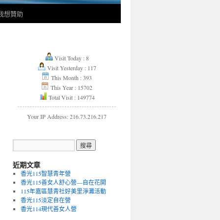
我想贊助
Visit Today : 8
Visit Yesterday : 117
This Month : 393
This Year : 15702
Total Visit : 149774
Your IP Address: 216.73.216.217
近期文章
香光115智慧青年營
香光115善女人舒心營—自在花開
115年嘉區慧青社好美里淨灘活動
香光115淡定自在營
香光114現代善女人營