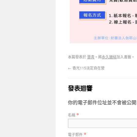
本篇發表於
慧青
。將
永久鏈結
加入書籤。
←
香光115淡定自在營
發表迴響
你的電子郵件位址並不會被公開
*
名稱
*
電子郵件