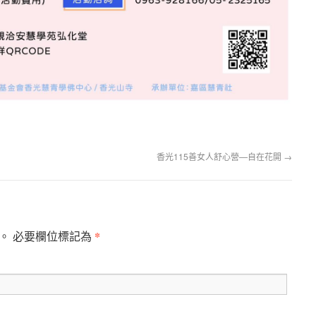
香光115善女人舒心營—自在花開
→
*
。 必要欄位標記為