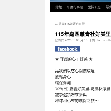
緣起
年度行事曆
營隊訊息
慧
←
香光115淡定自在營
115年嘉區慧青社好美
發表於
2026 年 03 月 16 日
由
blog_yout
★ 守護的心﹗好美 ★
讓我們以慈心關懷環境
放鬆身心
環保淨灘
3/29(日) 嘉義好美里-防風林淨灘
誠摯邀請您來參與
地球和心靈的環保之旅～