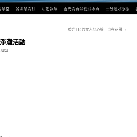
青學堂
各區慧青社
活動報導
香光青春荳粉絲專頁
三分鐘好療癒
香光115善女人舒心營—自在花開
→
里淨灘活動
hgaya