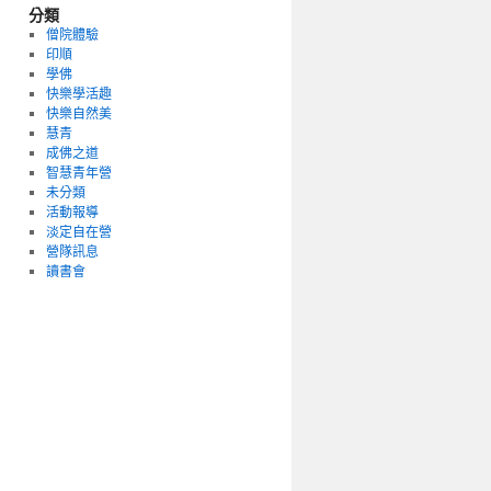
分類
僧院體驗
印順
學佛
快樂學活趣
快樂自然美
慧青
成佛之道
智慧青年營
未分類
活動報導
淡定自在營
營隊訊息
讀書會