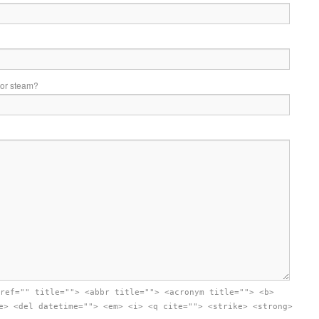
 or steam?
ref="" title=""> <abbr title=""> <acronym title=""> <b>
e> <del datetime=""> <em> <i> <q cite=""> <strike> <strong>