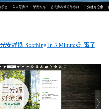
青學堂
各區慧青社
活動報導
香光青春荳粉絲專頁
三分鐘好療癒
 Soothing In 3 Minutes》電子