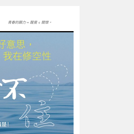
青春的願力 = 醒覺 + 關懷。