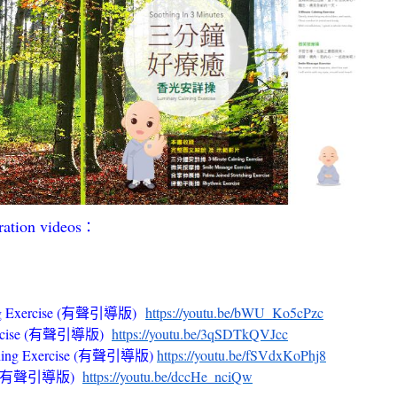
ion videos
：
g Exercise (有聲引導版)
https://youtu.be/bWU_Ko5cPzc
ercise (有聲引導版)
https://youtu.be/3qSDTkQVJcc
ching Exercise (有聲引導版)
https://youtu.be/fSVdxKoPhj8
se (有聲引導版)
https://youtu.be/dccHe_nciQw