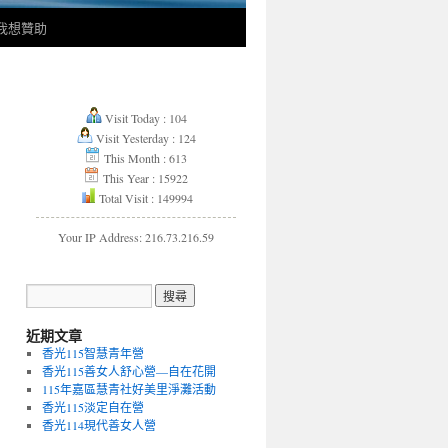
我想贊助
Visit Today : 104
Visit Yesterday : 124
This Month : 613
This Year : 15922
Total Visit : 149994
Your IP Address: 216.73.216.59
近期文章
香光115智慧青年營
香光115善女人舒心營—自在花開
115年嘉區慧青社好美里淨灘活動
香光115淡定自在營
香光114現代善女人營