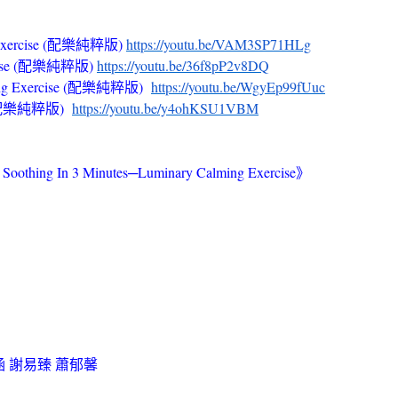
Exercise (配樂純粹版)
https://youtu.be/VAM3SP71HLg
cise (配樂純粹版)
https://youtu.be/36f8pP2v8DQ
ing Exercise (配樂純粹版)
https://youtu.be/WgyEp99fUuc
e (配樂純粹版)
https://youtu.be/y4ohKSU1VBM
In 3 Minutes─Luminary Calming Exercise》
 謝易臻 蕭郁馨