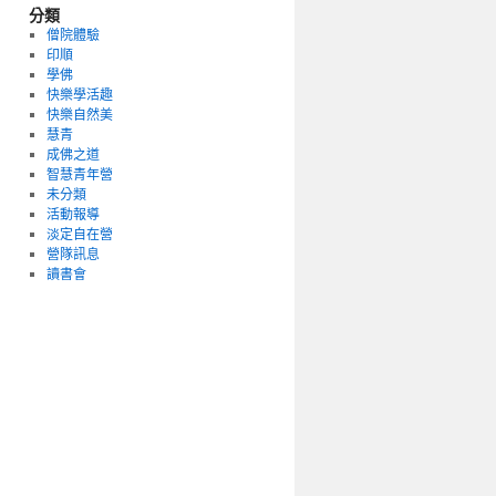
分類
僧院體驗
印順
學佛
快樂學活趣
快樂自然美
慧青
成佛之道
智慧青年營
未分類
活動報導
淡定自在營
營隊訊息
讀書會