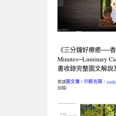
《三分鐘好療癒──香光安詳
Minutes─Luminar
書收錄完整圖文解說
圖文書 / 示範光碟
索請
：
yout
加檔)