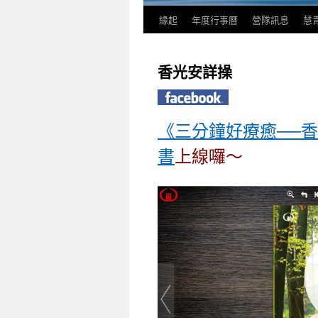
緣起
年度行事曆
營隊訊息
慧
香光安詳操
《三分鐘好療癒──香光安詳操
書
上線囉～