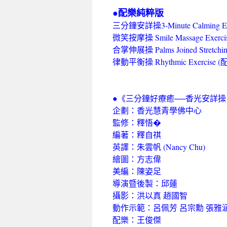
●配樂純粹版
三分鐘安詳操3-Minute Calming 
微笑按摩操 Smile Massage Exer
合掌伸展操 Palms Joined Stretch
律動平衡操 Rhythmic Exercis
●《三分鐘好療癒──香光安詳操 Soothing 
企劃：香光慧青學佛中心
監修：釋悟�
編著：釋自祺
英譯：朱雲帆 (Nancy Chu)
繪圖：方志偉
美編：陳姿足
導演暨後製：邱蓮
攝影：洪以真 趙國智
動作示範：呂佩芳 呂宗勳 張雅涵
配樂：王俊傑