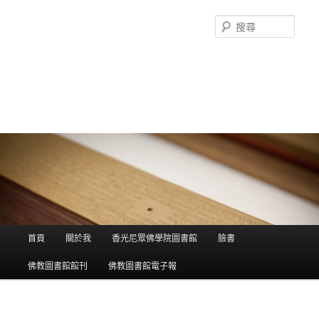
搜
尋
香光尼眾佛學院圖書館部落格
這是香光尼眾佛學院圖書館的部落格，願這座虛擬的知識殿堂，開啟您
智慧的泉源；在這裡尋訪到生命中的善知識，取得終身學習的資源。
主選單
首頁
關於我
香光尼眾佛學院圖書館
臉書
跳到主內容
跳到第二內容
佛教圖書館館刊
佛教圖書館電子報