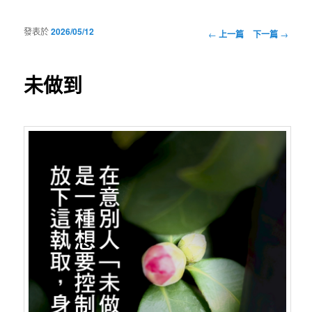
發表於
2026/05/12
瀏覽文章
←
上一篇
下一篇
→
未做到