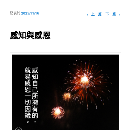
發表於
2025/11/16
瀏覽文章
←
上一篇
下一篇
→
感知與感恩