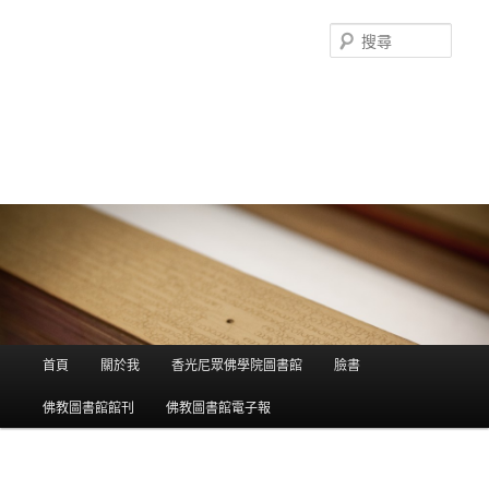
搜
尋
香光尼眾佛學院圖書館部落格
這是香光尼眾佛學院圖書館的部落格，願這座虛擬的知識殿堂，開啟您
智慧的泉源；在這裡尋訪到生命中的善知識，取得終身學習的資源。
主選單
首頁
關於我
香光尼眾佛學院圖書館
臉書
跳到主內容
跳到第二內容
佛教圖書館館刊
佛教圖書館電子報